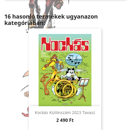
16 hasonló termékek ugyanazon
kategóriában:
Kockás Különszám 2023 Tavasz
Ár
2 490 Ft