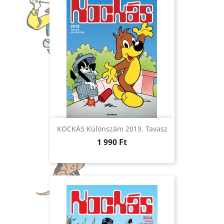
KOCKÁS Különszám 2019. Tavasz
Ár
1 990 Ft