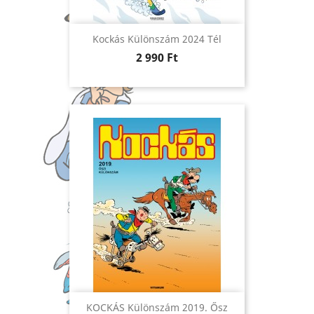
Kockás Különszám 2024 Tél
Ár
2 990 Ft
KOCKÁS Különszám 2019. Ősz