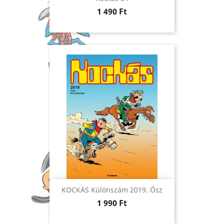
Ár
1 490 Ft
KOCKÁS Különszám 2019. Ősz
Ár
1 990 Ft