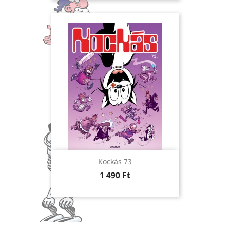
Kockás 73
Ár
1 490 Ft