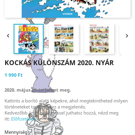


KOCKÁS KÜLÖNSZÁM 2020. NYÁR
1 990 Ft
2020. május 29-én jelent meg.
Kattints a borító alatti képekre, ahol megtekintheted milyen
történeteket tartalmaz ez a megjelenés.
Kedvezőbb áron előfizetéssel juthatsz hozzá, nézd meg
itt:
Előfizetések
Mennyiség