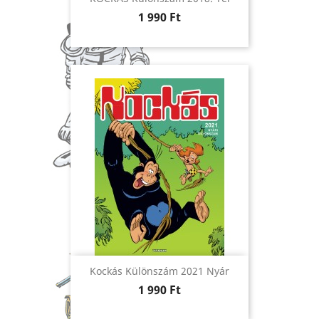
Ár
1 990 Ft
Kockás Különszám 2021 Nyár
Ár
1 990 Ft