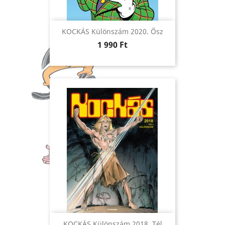
KOCKÁS Különszám 2020. Ősz
Ár
1 990 Ft
KOCKÁS Különszám 2018. Tél