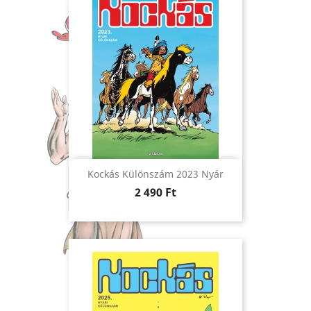
Kockás Különszám 2023 Nyár
Ár
2 490 Ft