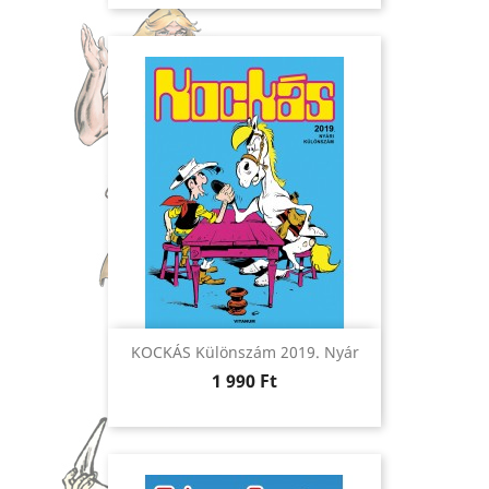
KOCKÁS Különszám 2019. Nyár
Ár
1 990 Ft