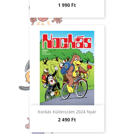
Ár
1 990 Ft
Kockás Különszám 2024 Nyár
Ár
2 490 Ft