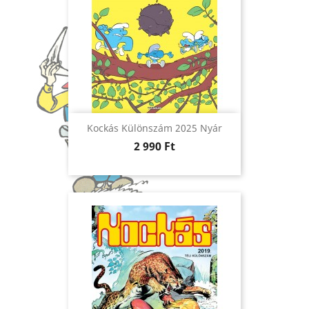
Kockás Különszám 2025 Nyár
Ár
2 990 Ft