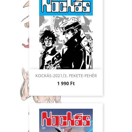
KOCKÁS-2021/3. FEKETE-FEHÉR
Ár
1 990 Ft