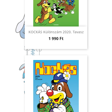
KOCKÁS Különszám 2020. Tavasz
Ár
1 990 Ft