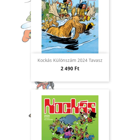
Kockás Különszám 2024 Tavasz
Ár
2 490 Ft