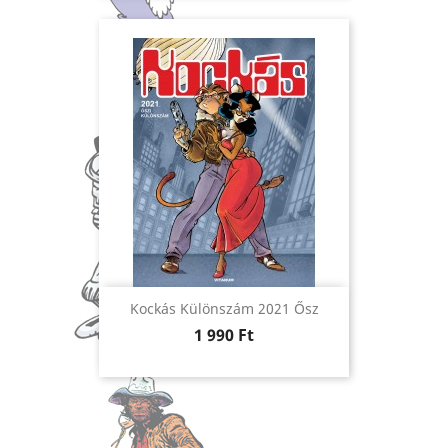
Kockás Különszám 2021 Ősz
Ár
1 990 Ft