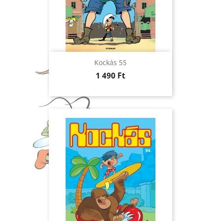
Kockás 55
Ár
1 490 Ft