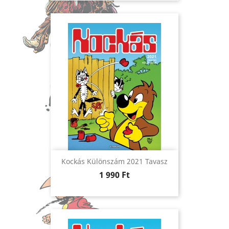
Kockás Különszám 2021 Tavasz
Ár
1 990 Ft