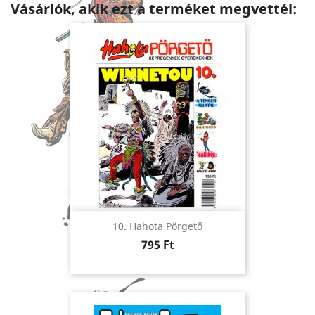
Vásárlók, akik ezt a terméket megvettél:
10. Hahota Pörgető
Ár
795 Ft