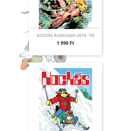
KOCKÁS Különszám 2019. Tél
Ár
1 990 Ft