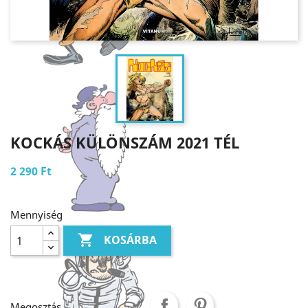
KOCKÁS KÜLÖNSZÁM 2021 TÉL
2 290 Ft
Mennyiség

KOSÁRBA
Megosztás