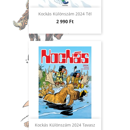
Kockás Különszám 2024 Tél
Ár
2 990 Ft
Kockás Különszám 2024 Tavasz