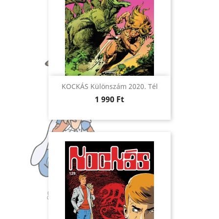
KOCKÁS Különszám 2020. Tél
Ár
1 990 Ft