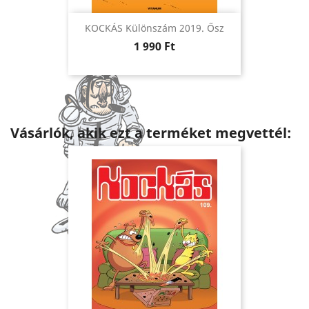
KOCKÁS Különszám 2019. Ősz
Ár
1 990 Ft
Vásárlók, akik ezt a terméket megvettél: