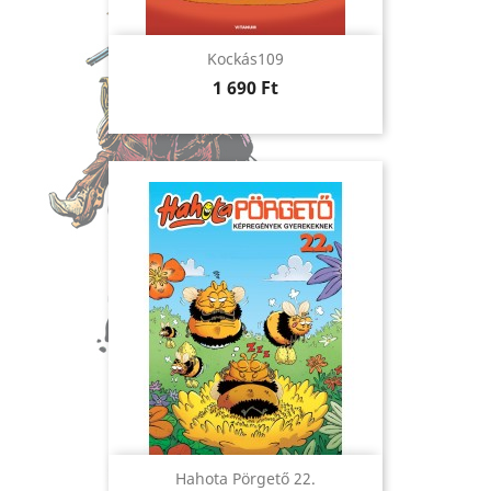
Kockás109
Ár
1 690 Ft
Hahota Pörgető 22.