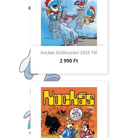
Kockás Különszám 2025 Tél
Ár
2 990 Ft