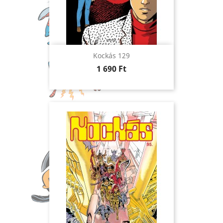
Kockás 129
Ár
1 690 Ft