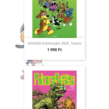
KOCKÁS Különszám 2020. Tavasz
Ár
1 990 Ft