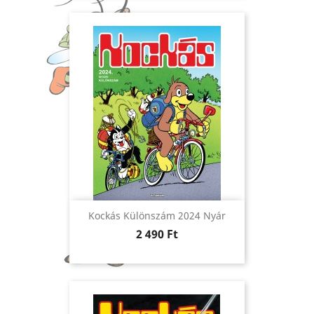
Kockás Különszám 2024 Nyár
Ár
2 490 Ft