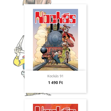
Kockás 91
Ár
1 490 Ft