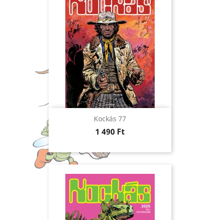
Kockás 77
Ár
1 490 Ft