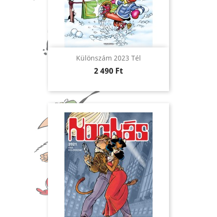
Különszám 2023 Tél
Ár
2 490 Ft