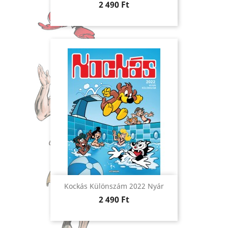
Ár
2 490 Ft
Kockás Különszám 2022 Nyár
Ár
2 490 Ft