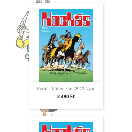
Kockás Különszám 2023 Nyár
Ár
2 490 Ft