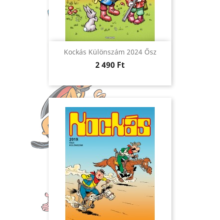
Kockás Különszám 2024 Ősz
Ár
2 490 Ft