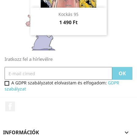
Kockás 95
Ár
1 490 Ft
Iratkozz fel a hírlevélre
A GDPR szabályzatot elolvastam és elfogadom:
GDPR
szabályzat
Facebook
INFORMÁCIÓK
