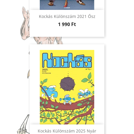
Kockás Különszám 2021 Ősz
Ár
1 990 Ft
Kockás Különszám 2025 Nyár