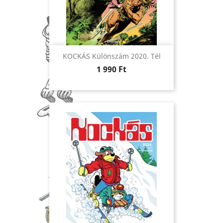
KOCKÁS Különszám 2020. Tél
Ár
1 990 Ft