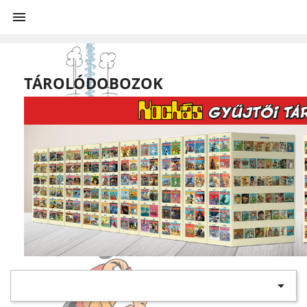

TÁROLÓDOBOZOK
