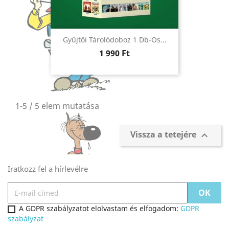
Gyűjtői Tárolódoboz 1 Db-Os...
Ár
1 990 Ft
1-5 / 5 elem mutatása
Vissza a tetejére

Iratkozz fel a hírlevélre
A GDPR szabályzatot elolvastam és elfogadom:
GDPR
szabályzat