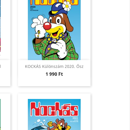
Előnézet

l
KOCKÁS Különszám 2020. Ősz
Ár
1 990 Ft