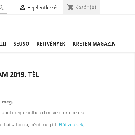
shopping_cart


Kosár
(0)
Bejelentkezés
III
SEUSO
REJTVÉNYEK
KRETÉN MAGAZIN
 2019. TÉL
t meg.
re, ahol megtekintheted milyen történeteket
uthatsz hozzá, nézd meg itt:
Előfizetések
.