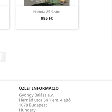
Előnézet

Hahota 85 Szám
Ár
995 Ft
Facebook
ÜZLET INFORMÁCIÓ
Gyöngy Balázs e.v.
Hernád utca 54 1 em. 4 ajtó
1078 Budapest
Hungary