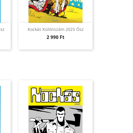
Előnézet

asz
Kockás Különszám 2025 Ősz
Ár
2 990 Ft