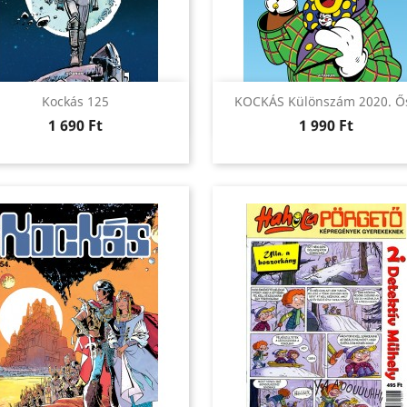
Előnézet
Előnézet


Kockás 125
KOCKÁS Különszám 2020. Ő
Ár
Ár
1 690 Ft
1 990 Ft