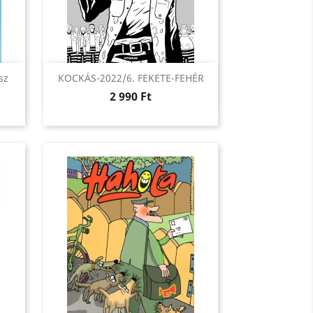
Előnézet

sz
KOCKÁS-2022/6. FEKETE-FEHÉR
Ár
2 990 Ft