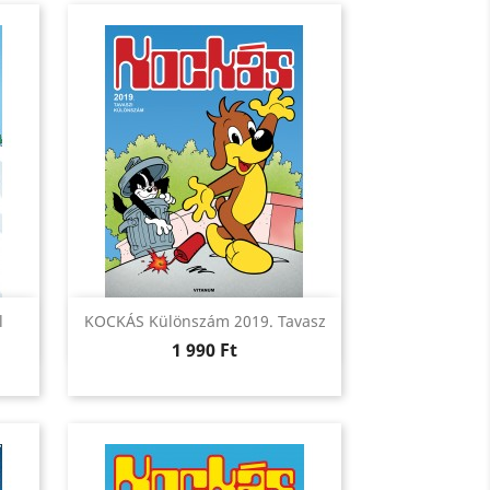
Előnézet

l
KOCKÁS Különszám 2019. Tavasz
Ár
1 990 Ft