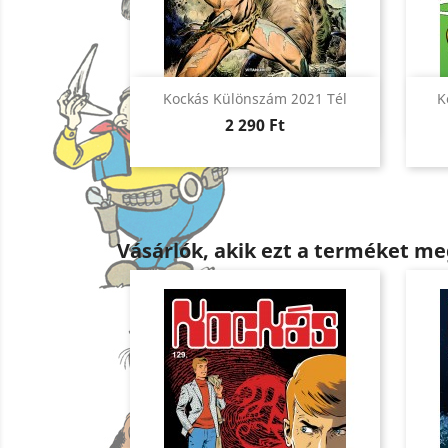
Előnézet

Kockás Különszám 2021 Tél
K
Ár
2 290 Ft
Vásárlók, akik ezt a terméket me