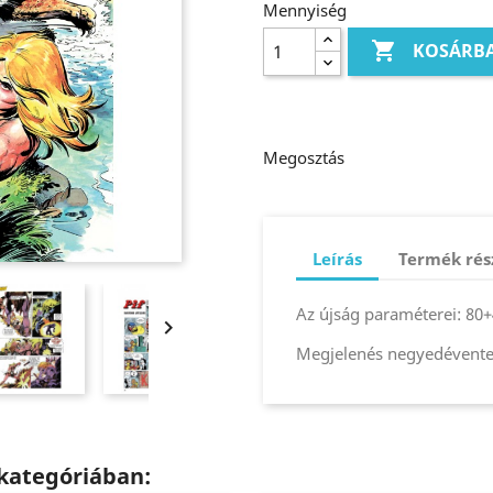
Mennyiség

KOSÁRB
Megosztás
Leírás
Termék rés
Az újság paraméterei: 80+

Megjelenés negyedévente
kategóriában: