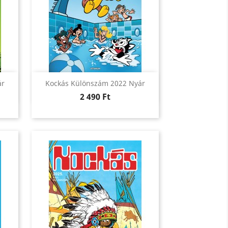
Előnézet

ár
Kockás Különszám 2022 Nyár
Ár
2 490 Ft