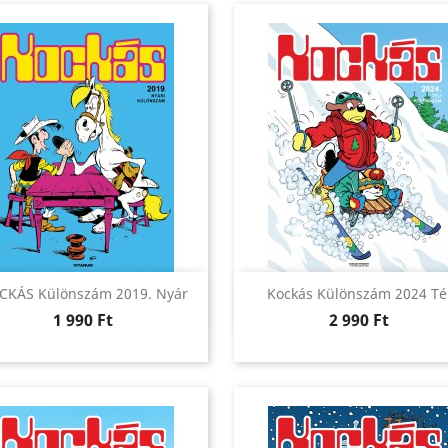
Előnézet
Előnézet


CKÁS Különszám 2019. Nyár
Kockás Különszám 2024 Té
Ár
Ár
1 990 Ft
2 990 Ft