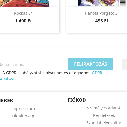
Előnézet
Előnézet


Kockás 54
Hahota Pörgető 2.
Ár
Ár
1 490 Ft
495 Ft
A GDPR szabályzatot elolvastam és elfogadom:
GDPR
abályzat
MÉKEK
FIÓKOD
Személyes adatok
impresszum
Rendelések
Oldaltérkép
Számlahelyesbítők