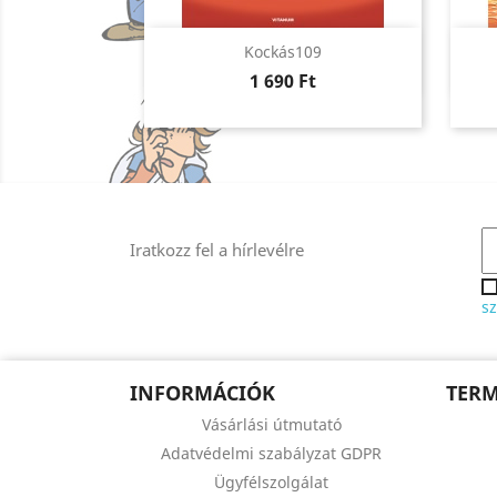
Előnézet

Kockás109
Ár
1 690 Ft
Iratkozz fel a hírlevélre
sz
INFORMÁCIÓK
TER
Vásárlási útmutató
Adatvédelmi szabályzat GDPR
Ügyfélszolgálat