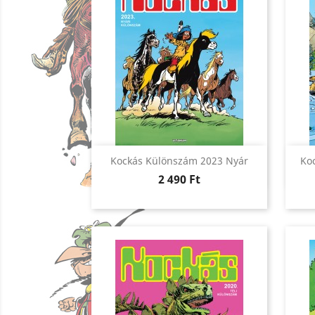
Előnézet

Kockás Különszám 2023 Nyár
Ko
Ár
2 490 Ft