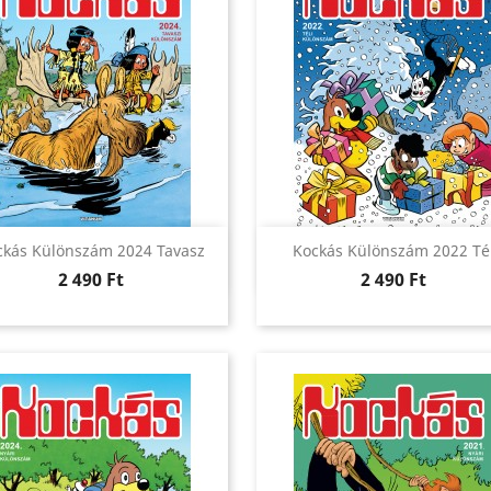
Előnézet
Előnézet


ckás Különszám 2024 Tavasz
Kockás Különszám 2022 Té
Ár
Ár
2 490 Ft
2 490 Ft