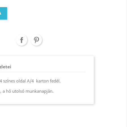
A
zletei
4 színes oldal A/4 karton fedél.
, a hó utolsó munkanapján.