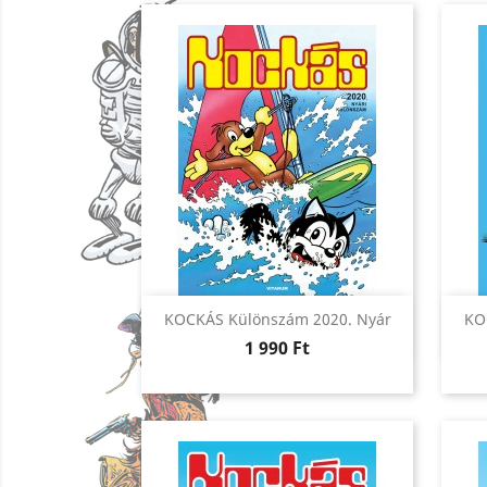
Előnézet

KOCKÁS Különszám 2020. Nyár
KO
Ár
1 990 Ft