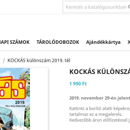
NAPI SZÁMOK
TÁROLÓDOBOZOK
Ajándékkártya
X
m
KOCKÁS különszám 2019. tél
KOCKÁS KÜLÖNSZÁM
1 990 Ft
2019. november 29-én jelen
Kattints a borító alatti képek
tartalmaz ez a megjelenés.
Kedvezőbb áron előfizetéssel j