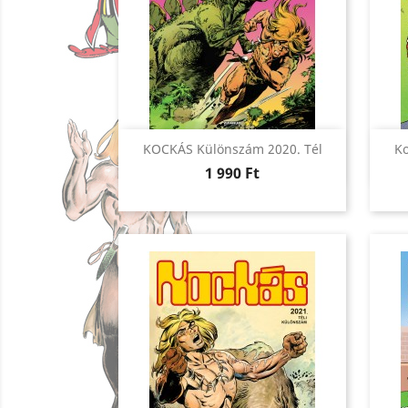
Előnézet

KOCKÁS Különszám 2020. Tél
K
Ár
1 990 Ft