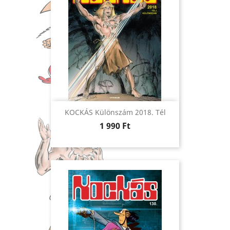
KOCKÁS Különszám 2018. Tél
Ár
1 990 Ft