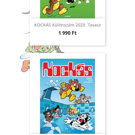
KOCKÁS Különszám 2020. Tavasz
Ár
1 990 Ft