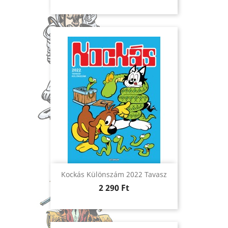
Kockás Különszám 2022 Tavasz
Ár
2 290 Ft