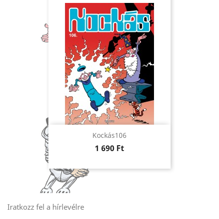
Kockás106
Ár
1 690 Ft
Iratkozz fel a hírlevélre