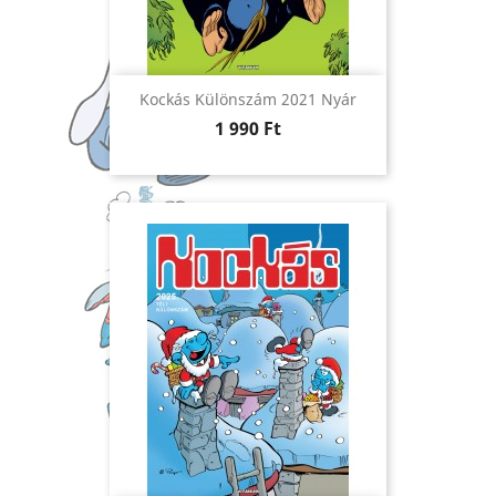
Kockás Különszám 2021 Nyár
Ár
1 990 Ft