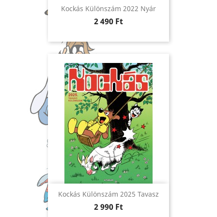
Kockás Különszám 2022 Nyár
Ár
2 490 Ft
Kockás Különszám 2025 Tavasz
Ár
2 990 Ft