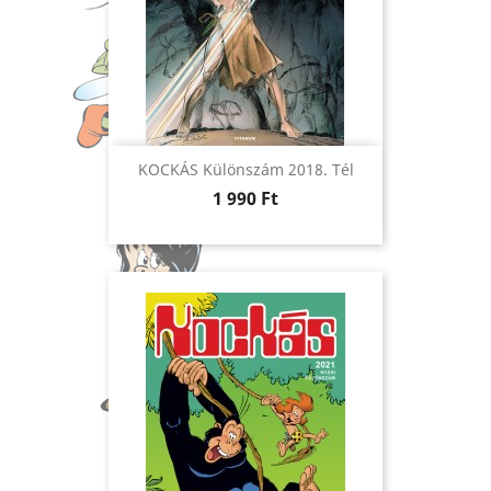
KOCKÁS Különszám 2018. Tél
Ár
1 990 Ft