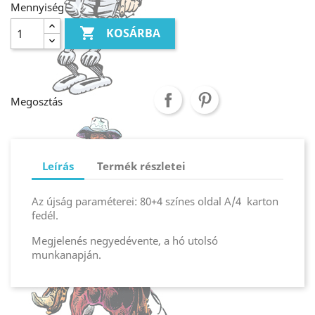
Mennyiség

KOSÁRBA
Megosztás
Leírás
Termék részletei
Az újság paraméterei: 80+4 színes oldal A/4 karton
fedél.
Megjelenés negyedévente, a hó utolsó
munkanapján.