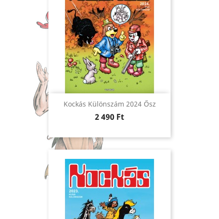
Kockás Különszám 2024 Ősz
Ár
2 490 Ft