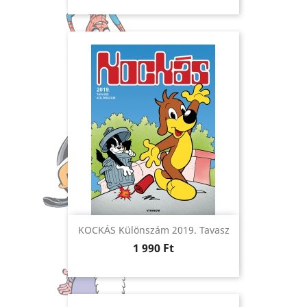
KOCKÁS Különszám 2019. Tavasz
Ár
1 990 Ft