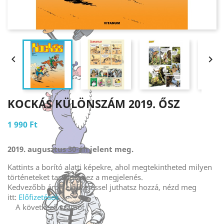


KOCKÁS KÜLÖNSZÁM 2019. ŐSZ
1 990 Ft
2019. augusztus 30-án jelent meg.
Kattints a borító alatti képekre, ahol megtekintheted milyen
történeteket tartalmaz ez a megjelenés.
Kedvezőbb áron előfizetéssel juthatsz hozzá, nézd meg
itt:
Előfizetések
A következő számot