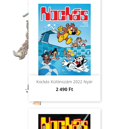
Kockás Különszám 2022 Nyár
Ár
2 490 Ft