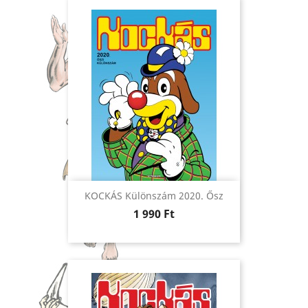
KOCKÁS Különszám 2020. Ősz
Ár
1 990 Ft