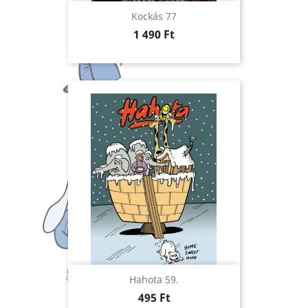
Kockás 77
Ár
1 490 Ft
Hahota 59.
Ár
495 Ft