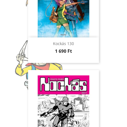
Kockás 130
Ár
1 690 Ft