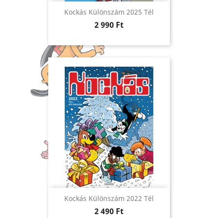
Kockás Különszám 2025 Tél
Ár
2 990 Ft
Kockás Különszám 2022 Tél
Ár
2 490 Ft