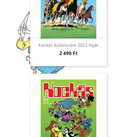
Kockás Különszám 2023 Nyár
Ár
2 490 Ft