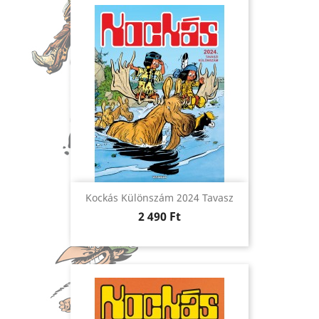
Kockás Különszám 2024 Tavasz
Ár
2 490 Ft