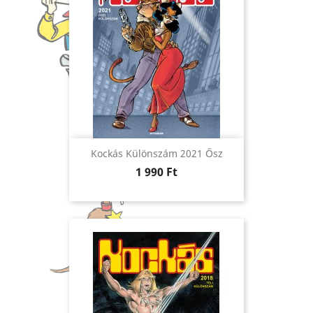
Kockás Különszám 2021 Ősz
Ár
1 990 Ft