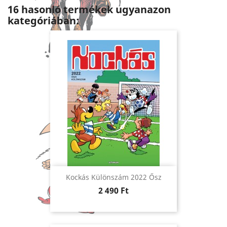
16 hasonló termékek ugyanazon
kategóriában:
Kockás Különszám 2022 Ősz
Ár
2 490 Ft