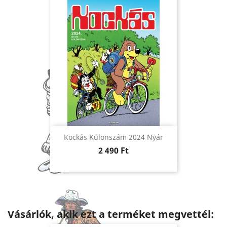
Kockás Különszám 2024 Nyár
Ár
2 490 Ft
Vásárlók, akik ezt a terméket megvettél: