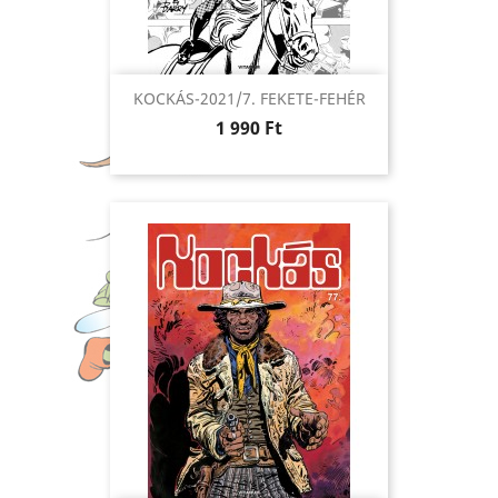
KOCKÁS-2021/7. FEKETE-FEHÉR
Ár
1 990 Ft