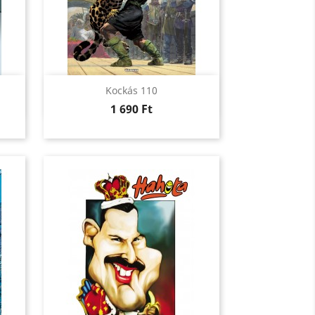
Előnézet

Kockás 110
Ár
1 690 Ft