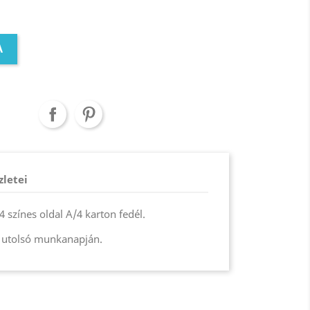
A
zletei
 színes oldal A/4 karton fedél.
 utolsó munkanapján.