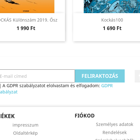
Előnézet
Előnézet


CKÁS Különszám 2019. Ősz
Kockás100
Ár
Ár
1 990 Ft
1 690 Ft
A GDPR szabályzatot elolvastam és elfogadom:
GDPR
abályzat
MÉKEK
FIÓKOD
Személyes adatok
impresszum
Rendelések
Oldaltérkép