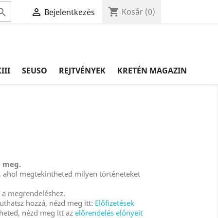
shopping_cart


Kosár
(0)
Bejelentkezés
III
SEUSO
REJTVÉNYEK
KRETÉN MAGAZIN
t meg.
re, ahol megtekintheted milyen történeteket
a a megrendeléshez.
uthatsz hozzá, nézd meg itt:
Előfizetések
heted, nézd meg itt az
előrendelés előnyeit