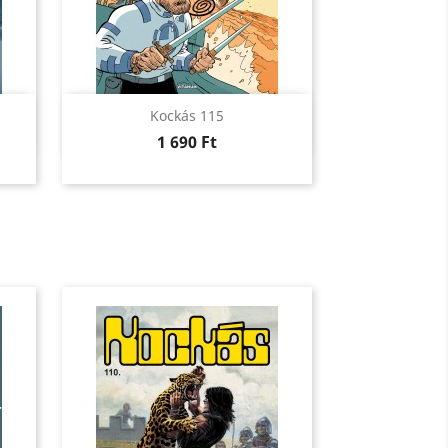
Előnézet

Kockás 115
Ár
1 690 Ft