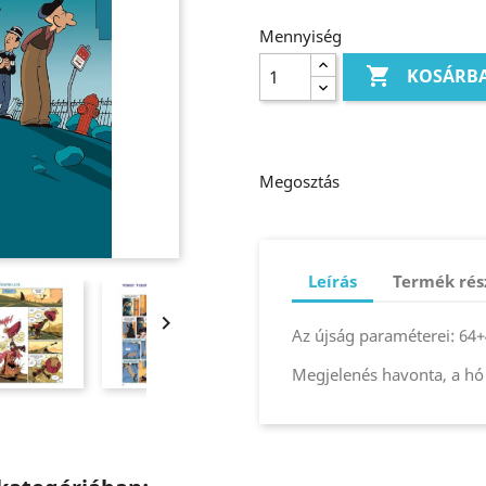
Mennyiség

KOSÁRB
Megosztás
Leírás
Termék rés

Az újság paraméterei: 64+4
Megjelenés havonta, a hó