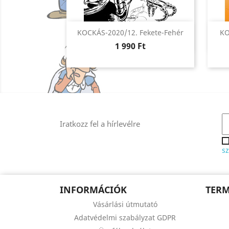
Előnézet

KOCKÁS-2020/12. Fekete-Fehér
KO
Ár
1 990 Ft
Iratkozz fel a hírlevélre
sz
INFORMÁCIÓK
TER
Vásárlási útmutató
Adatvédelmi szabályzat GDPR