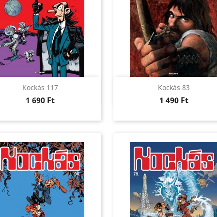
Előnézet
Előnézet


Kockás 117
Kockás 83
Ár
Ár
1 690 Ft
1 490 Ft