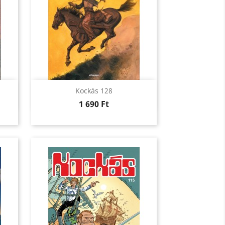
Előnézet

Kockás 128
Ár
1 690 Ft