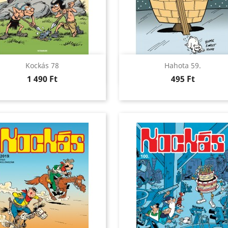
Előnézet
Előnézet


Kockás 78
Hahota 59.
Ár
Ár
1 490 Ft
495 Ft