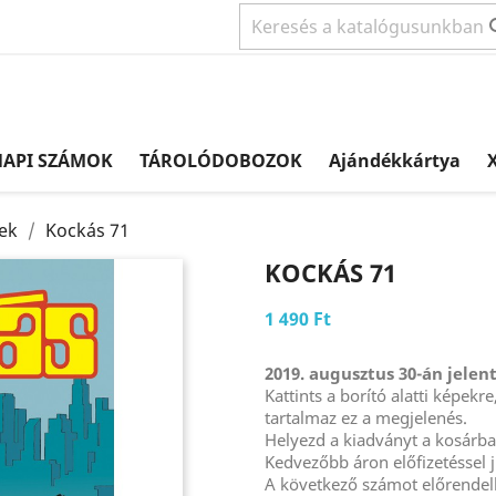
NAPI SZÁMOK
TÁROLÓDOBOZOK
Ajándékkártya
X
ek
Kockás 71
KOCKÁS 71
1 490 Ft
2019. augusztus 30-án jelen
Kattints a borító alatti képek
tartalmaz ez a megjelenés.
Helyezd a kiadványt a kosárb
Kedvezőbb áron előfizetéssel j
A következő számot előrendel