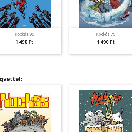
Előnézet
Előnézet


Kockás 96
Kockás 79
Ár
Ár
1 490 Ft
1 490 Ft
gvettél: