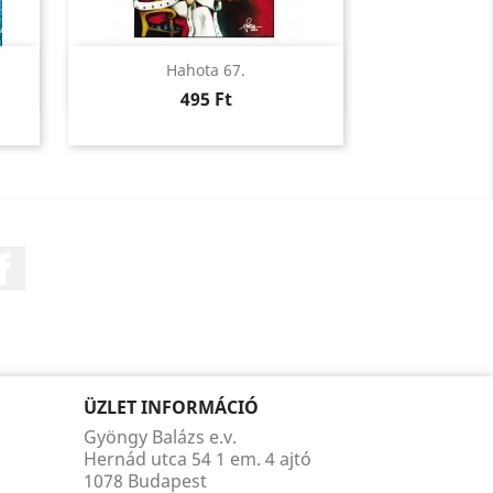
Előnézet

Hahota 67.
Ár
495 Ft
Facebook
ÜZLET INFORMÁCIÓ
Gyöngy Balázs e.v.
Hernád utca 54 1 em. 4 ajtó
1078 Budapest