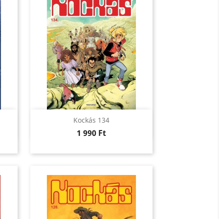
Előnézet

Kockás 134
Ár
1 990 Ft