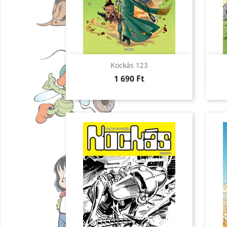
Előnézet

Kockás 123
Ár
1 690 Ft