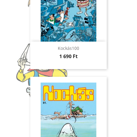
Kockás100
Ár
1 690 Ft