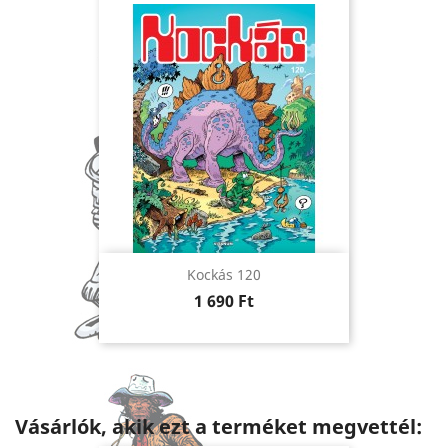
Kockás 120
Ár
1 690 Ft
Vásárlók, akik ezt a terméket megvettél: