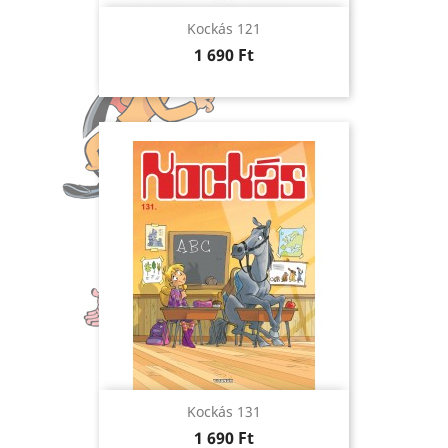
Kockás 121
Ár
1 690 Ft
Kockás 131
Ár
1 690 Ft