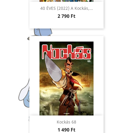
40 ÉVES (2022) A Kockás,...
Ár
2 790 Ft
Kockás 68
Ár
1 490 Ft