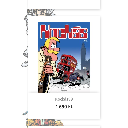
Kockás99
Ár
1 690 Ft