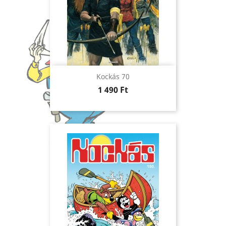
Kockás 70
Ár
1 490 Ft