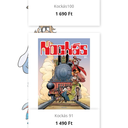
Kockás100
Ár
1 690 Ft
Kockás 91
Ár
1 490 Ft