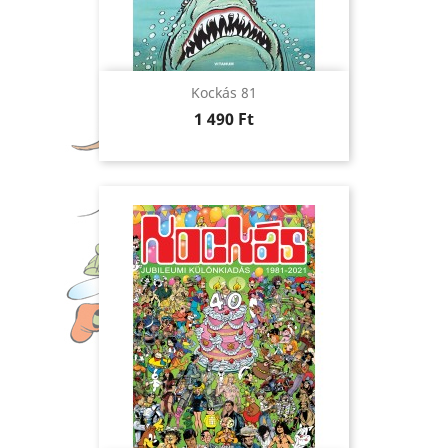
Kockás 81
Ár
1 490 Ft