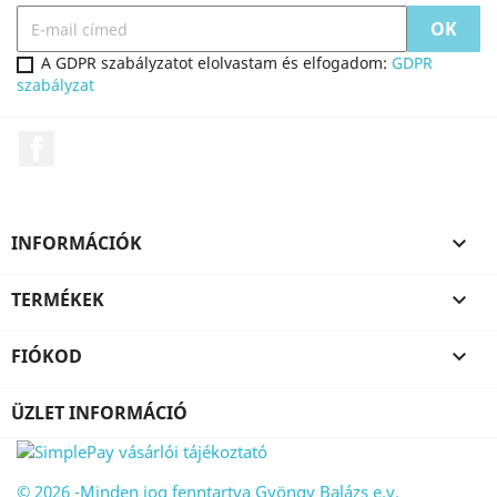
A GDPR szabályzatot elolvastam és elfogadom:
GDPR
szabályzat
Facebook
INFORMÁCIÓK

TERMÉKEK

FIÓKOD

ÜZLET INFORMÁCIÓ
© 2026 -Minden jog fenntartva Gyöngy Balázs e.v.