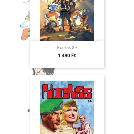
Kockás 89
Ár
1 490 Ft