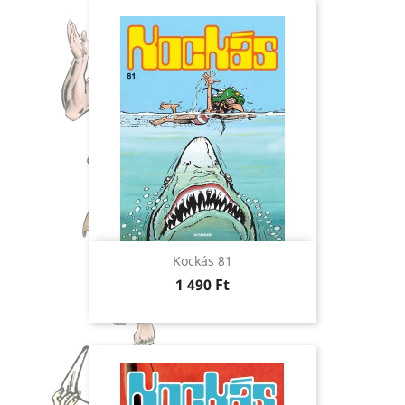
Kockás 81
Ár
1 490 Ft