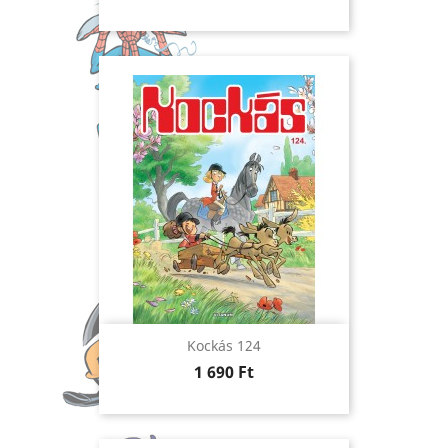
Kockás 124
Ár
1 690 Ft