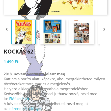


KOCKÁS 62
1 490 Ft
2018. november 30-án jelent meg.
Kattints a borító alatti képekre, ahol megtekintheted milyen
történeteket tartalmaz ez a megjelenés.
Helyezd a kiadványt a kosárba a megrendeléshez.
Kedvezőbb áron előfizetéssel juthatsz hozzá, nézd meg
itt:
Előfizetések
A következő számot előrendelheted, nézd meg itt
az
előrendelés előnyeit