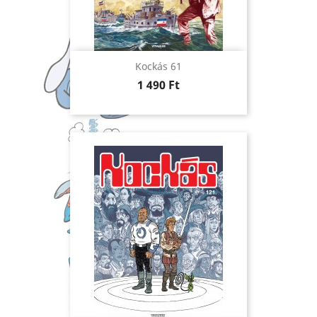
Kockás 61
Ár
1 490 Ft