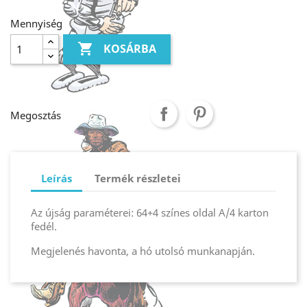
Mennyiség

KOSÁRBA
Megosztás
Leírás
Termék részletei
Az újság paraméterei: 64+4 színes oldal A/4 karton
fedél.
Megjelenés havonta, a hó utolsó munkanapján.