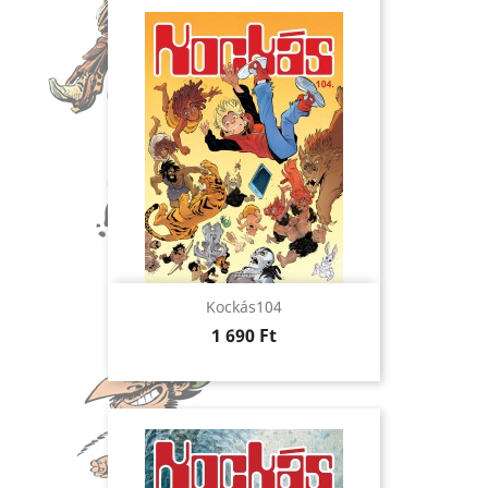
Kockás104
Ár
1 690 Ft