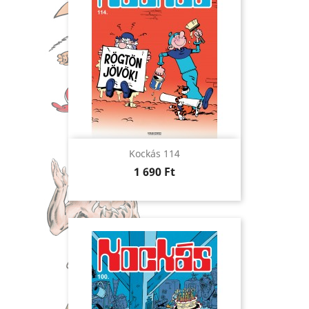
Kockás 114
Ár
1 690 Ft