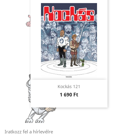
Kockás 121
Ár
1 690 Ft
Iratkozz fel a hírlevélre