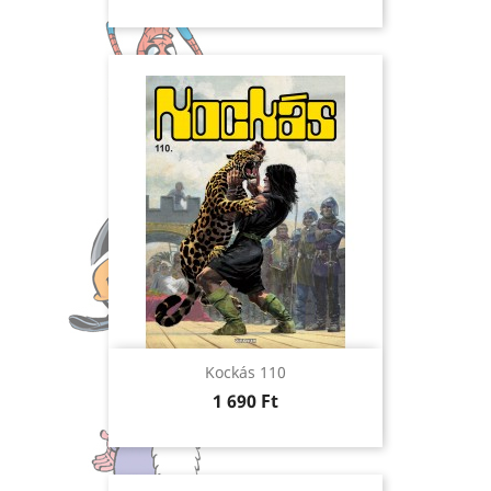
Kockás 110
Ár
1 690 Ft