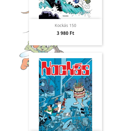
Kockás 150
Ár
3 980 Ft