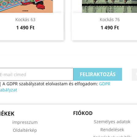
Előnézet
Előnézet


Kockás 63
Kockás 76
Ár
Ár
1 490 Ft
1 490 Ft
A GDPR szabályzatot elolvastam és elfogadom:
GDPR
abályzat
MÉKEK
FIÓKOD
Személyes adatok
impresszum
Rendelések
Oldaltérkép