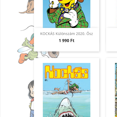
Előnézet

KOCKÁS Különszám 2020. Ősz
Ár
1 990 Ft