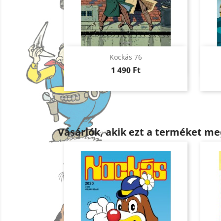
Előnézet

Kockás 76
Ár
1 490 Ft
Vásárlók, akik ezt a terméket me