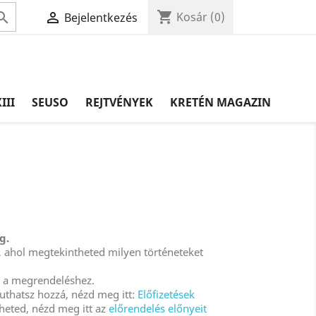
shopping_cart


Kosár
(0)
Bejelentkezés
III
SEUSO
REJTVÉNYEK
KRETÉN MAGAZIN
g.
re, ahol megtekintheted milyen történeteket
a a megrendeléshez.
uthatsz hozzá, nézd meg itt:
Előfizetések
heted, nézd meg itt az
előrendelés előnyeit