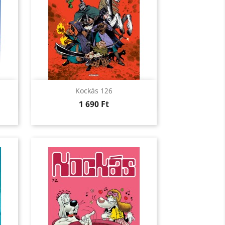
Előnézet

Kockás 126
Ár
1 690 Ft