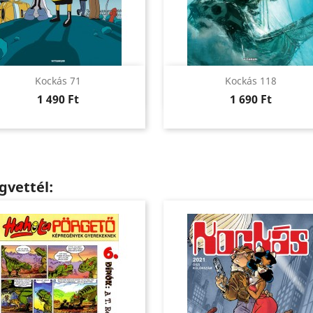
Előnézet
Előnézet


Kockás 71
Kockás 118
Ár
Ár
1 490 Ft
1 690 Ft
gvettél: