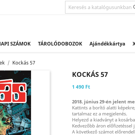
NAPI SZÁMOK
TÁROLÓDOBOZOK
Ajándékkártya
X
ek
Kockás 57
KOCKÁS 57
1 490 Ft
2018. június 29-én jelent me
Kattints a borító alatti képek
tartalmaz ez a megjelenés.
Helyezd a kiadványt a kosárb
Kedvezőbb áron előfizetéssel j
A következő számot előrendel