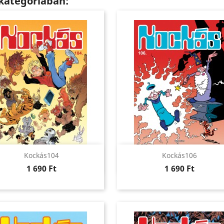
kategóriában:
Előnézet
Előnézet


Kockás104
Kockás106
Ár
Ár
1 690 Ft
1 690 Ft