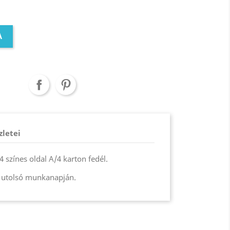
A
zletei
 színes oldal A/4 karton fedél.
 utolsó munkanapján.