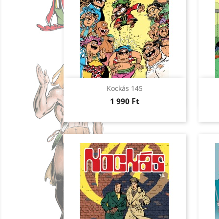
Előnézet

Kockás 145
Ár
1 990 Ft