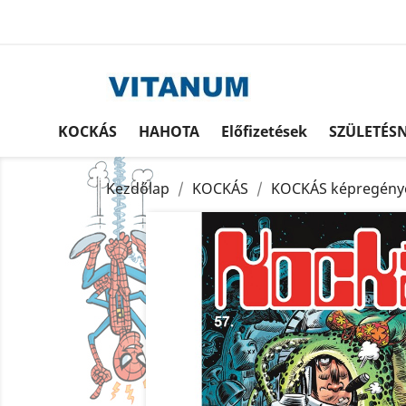
KOCKÁS
HAHOTA
Előfizetések
SZÜLETÉS
Kezdőlap
KOCKÁS
KOCKÁS képregény