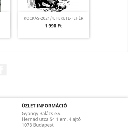
Előnézet

KOCKÁS-2021/4. FEKETE-FEHÉR
Ár
1 990 Ft
Facebook
ÜZLET INFORMÁCIÓ
Gyöngy Balázs e.v.
Hernád utca 54 1 em. 4 ajtó
1078 Budapest