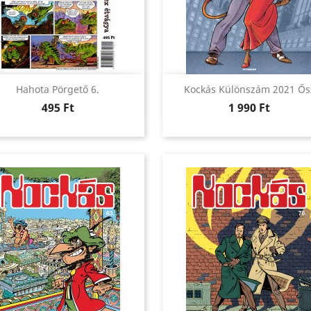
Előnézet
Előnézet


Hahota Pörgető 6.
Kockás Különszám 2021 Ős
Ár
Ár
495 Ft
1 990 Ft