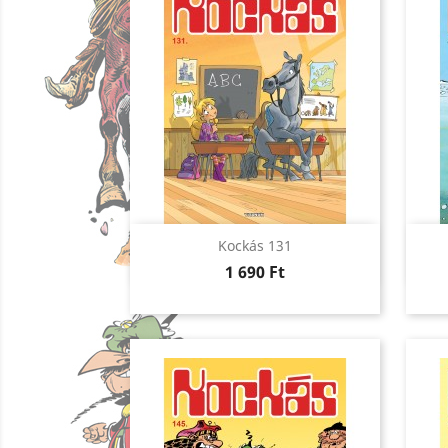
Előnézet

Kockás 131
Ár
1 690 Ft