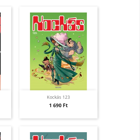
Előnézet

Kockás 123
Ár
1 690 Ft