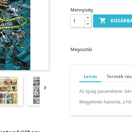
Mennyiség

KOSÁRB
Megosztás
Leírás
Termék rés

Az újság paraméterei: 64+4
Megjelenés havonta, a hó