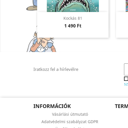
Előnézet

Kockás 81
Ár
1 490 Ft
Iratkozz fel a hírlevélre
sz
INFORMÁCIÓK
TER
Vásárlási útmutató
Adatvédelmi szabályzat GDPR