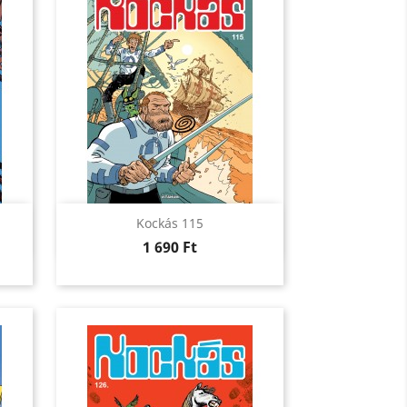
Előnézet

Kockás 115
Ár
1 690 Ft