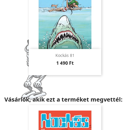
Kockás 81
Ár
1 490 Ft
Vásárlók, akik ezt a terméket megvettél: