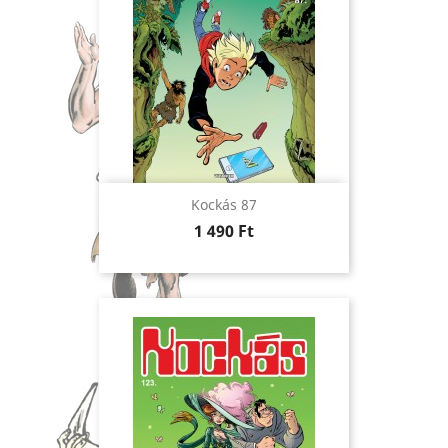
Kockás 87
Ár
1 490 Ft