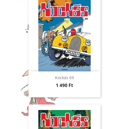
Kockás 69
Ár
1 490 Ft