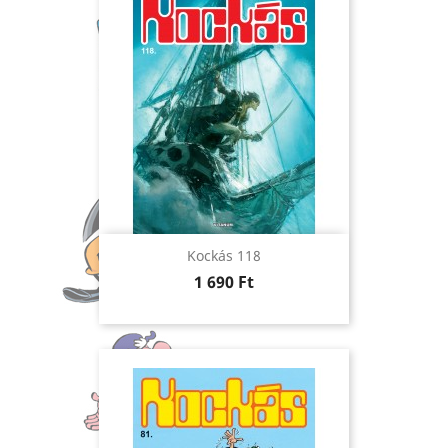
Kockás 118
Ár
1 690 Ft