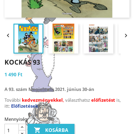


KOCKÁS 93
1 490 Ft
A 93. szám Megjelenik 2021. június 30-án
További
kedvezményekkel
,
választhatsz
előfizetést
is,
itt:
Előfizetések
Mennyiség

KOSÁRBA