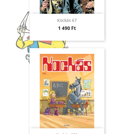
Kockás 67
Ár
1 490 Ft