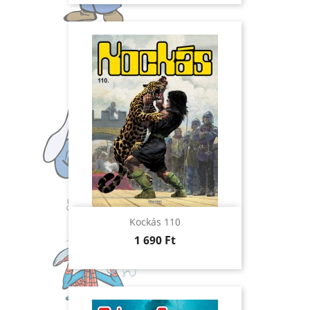
Kockás 110
Ár
1 690 Ft