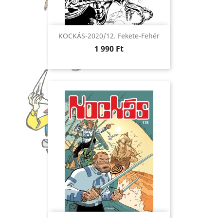
KOCKÁS-2020/12. Fekete-Fehér
Ár
1 990 Ft