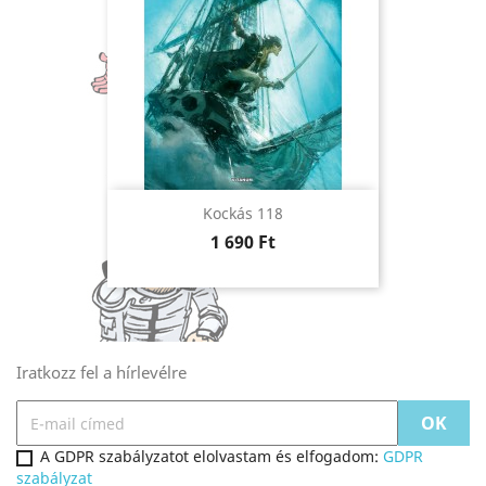
Kockás 118
Ár
1 690 Ft
Iratkozz fel a hírlevélre
A GDPR szabályzatot elolvastam és elfogadom:
GDPR
szabályzat