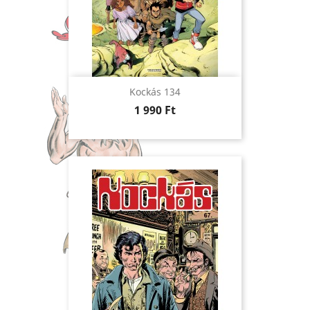
Kockás 134
Ár
1 990 Ft