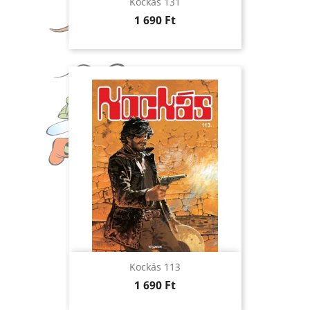
Kockás 131
Ár
1 690 Ft
Kockás 113
Ár
1 690 Ft