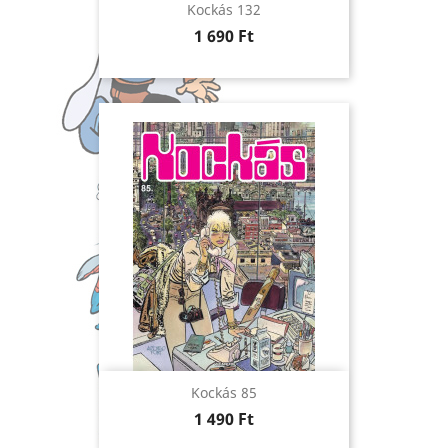
Kockás 132
Ár
1 690 Ft
Kockás 85
Ár
1 490 Ft