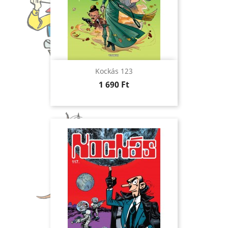
Kockás 123
Ár
1 690 Ft