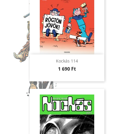
Kockás 114
Ár
1 690 Ft