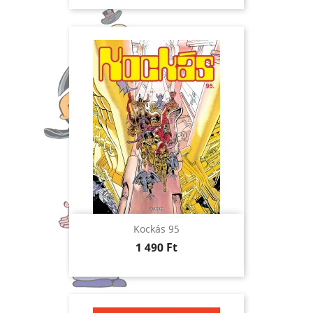
Kockás 95
Ár
1 490 Ft