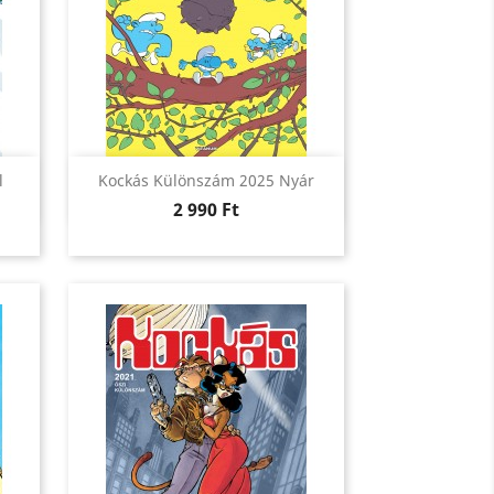
Előnézet

l
Kockás Különszám 2025 Nyár
Ár
2 990 Ft