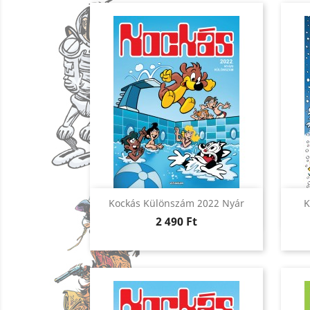
Előnézet

Kockás Különszám 2022 Nyár
K
Ár
2 490 Ft