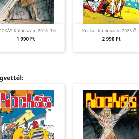
Előnézet
Előnézet


CKÁS Különszám 2018. Tél
Kockás Különszám 2025 Ős
Ár
Ár
1 990 Ft
2 990 Ft
gvettél: