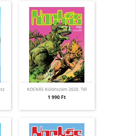
Előnézet

asz
KOCKÁS Különszám 2020. Tél
Ár
1 990 Ft