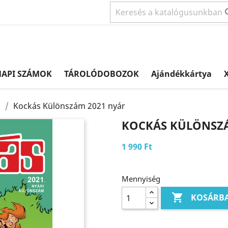
NAPI SZÁMOK
TÁROLÓDOBOZOK
Ajándékkártya
X
m
Kockás Különszám 2021 nyár
KOCKÁS KÜLÖNSZÁ
1 990 Ft
Mennyiség

KOSÁRB