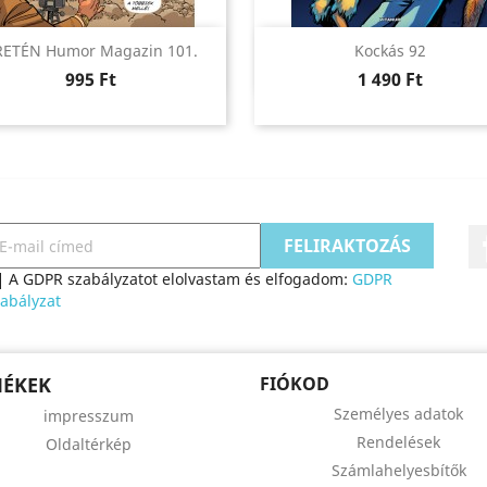
Előnézet
Előnézet


RETÉN Humor Magazin 101.
Kockás 92
Ár
Ár
995 Ft
1 490 Ft
A GDPR szabályzatot elolvastam és elfogadom:
GDPR
abályzat
MÉKEK
FIÓKOD
Személyes adatok
impresszum
Rendelések
Oldaltérkép
Számlahelyesbítők