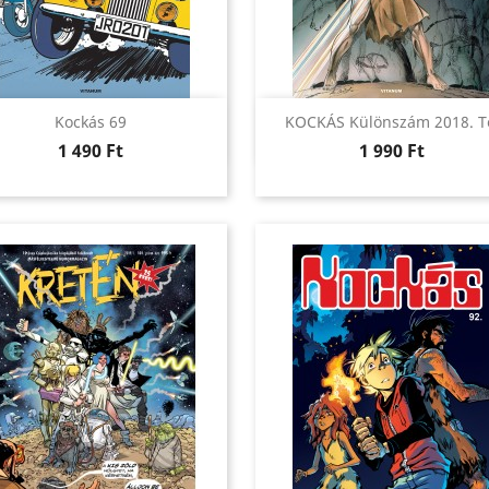
Előnézet
Előnézet


Kockás 69
KOCKÁS Különszám 2018. T
Ár
Ár
1 490 Ft
1 990 Ft