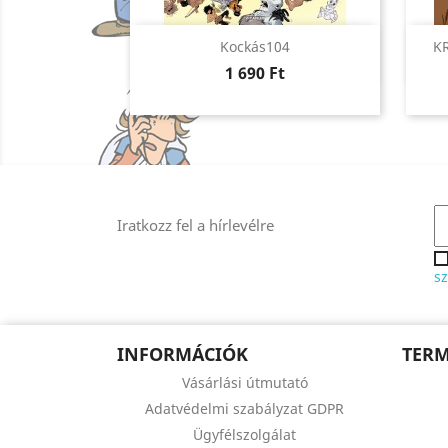
Előnézet

Kockás104
K
Ár
1 690 Ft
Iratkozz fel a hírlevélre
sz
INFORMÁCIÓK
TER
Vásárlási útmutató
Adatvédelmi szabályzat GDPR
Ügyfélszolgálat