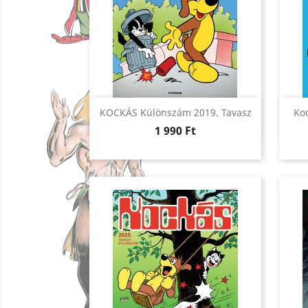
Előnézet

KOCKÁS Különszám 2019. Tavasz
Ko
Ár
1 990 Ft