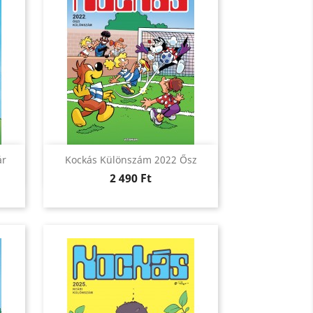
Előnézet

ár
Kockás Különszám 2022 Ősz
Ár
2 490 Ft