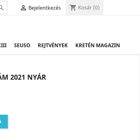
shopping_cart


Kosár
(0)
Bejelentkezés
III
SEUSO
REJTVÉNYEK
KRETÉN MAGAZIN
M 2021 NYÁR
A