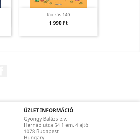
Előnézet

Kockás 140
Ár
1 990 Ft
Facebook
ÜZLET INFORMÁCIÓ
Gyöngy Balázs e.v.
Hernád utca 54 1 em. 4 ajtó
1078 Budapest
Hungary