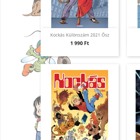
Előnézet

Kockás Különszám 2021 Ősz
Ár
1 990 Ft