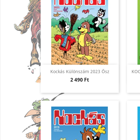
Előnézet

Kockás Különszám 2023 Ősz
KOC
Ár
2 490 Ft