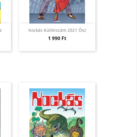
Előnézet

z
Kockás Különszám 2021 Ősz
Ár
1 990 Ft