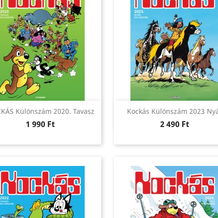
Előnézet
Előnézet


KÁS Különszám 2020. Tavasz
Kockás Különszám 2023 Ny
Ár
Ár
1 990 Ft
2 490 Ft