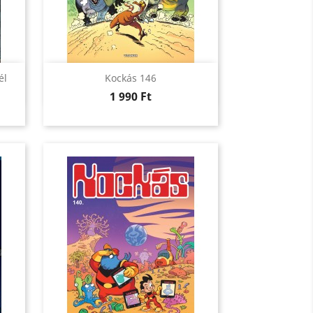
Előnézet

él
Kockás 146
Ár
1 990 Ft