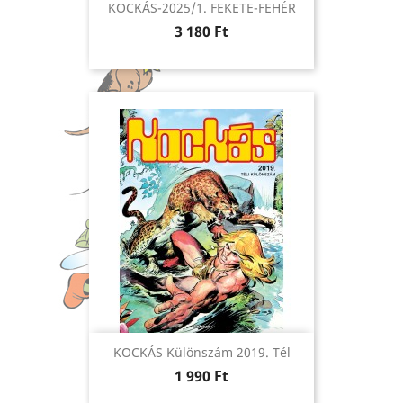
KOCKÁS-2025/1. FEKETE-FEHÉR
Ár
3 180 Ft
KOCKÁS Különszám 2019. Tél
Ár
1 990 Ft