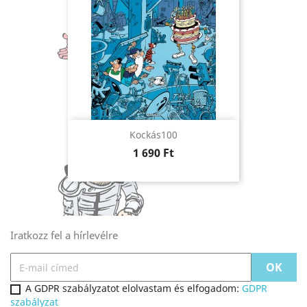
Kockás100
Ár
1 690 Ft
Iratkozz fel a hírlevélre
A GDPR szabályzatot elolvastam és elfogadom:
GDPR
szabályzat