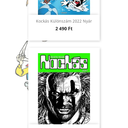
Kockás Különszám 2022 Nyár
Ár
2 490 Ft