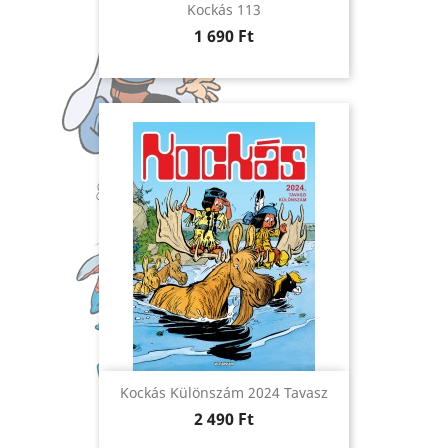
Kockás 113
Ár
1 690 Ft
Kockás Különszám 2024 Tavasz
Ár
2 490 Ft