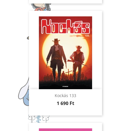
Kockás 133
Ár
1 690 Ft