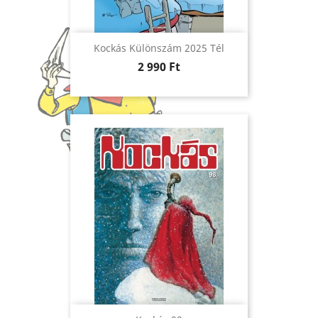
Kockás Különszám 2025 Tél
Ár
2 990 Ft