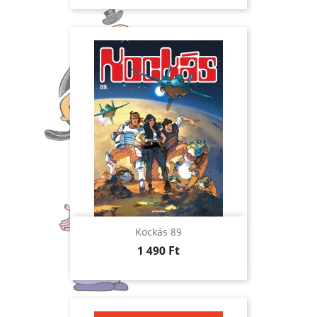
Kockás 89
Ár
1 490 Ft