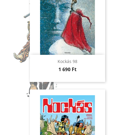
Kockás 98
Ár
1 690 Ft