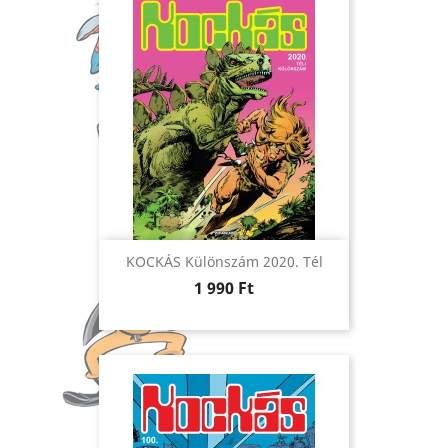
KOCKÁS Különszám 2020. Tél
Ár
1 990 Ft