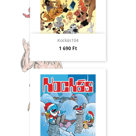
Kockás104
Ár
1 690 Ft