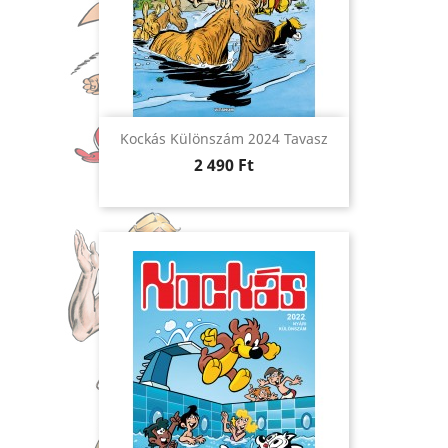
Kockás Különszám 2024 Tavasz
Ár
2 490 Ft