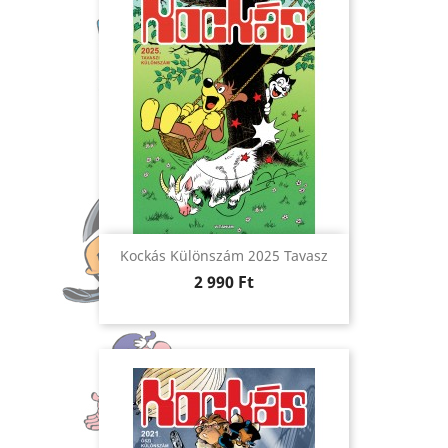
Kockás Különszám 2025 Tavasz
Ár
2 990 Ft