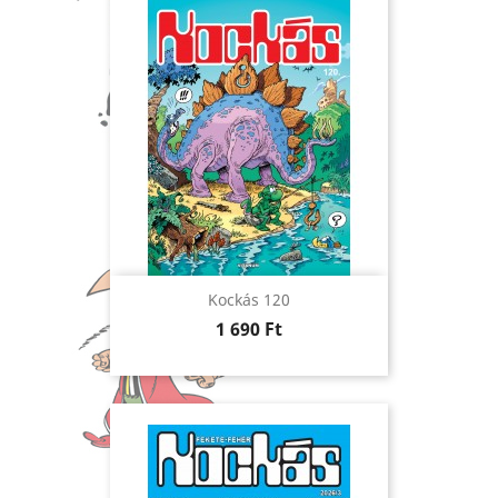
Kockás 120
Ár
1 690 Ft