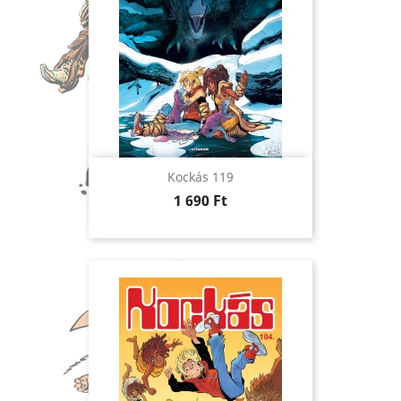
Kockás 119
Ár
1 690 Ft