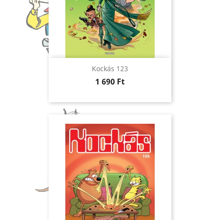
Kockás 123
Ár
1 690 Ft