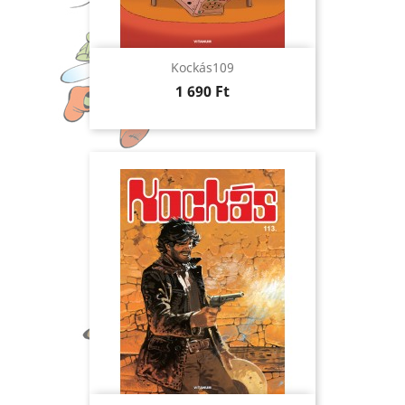
Kockás109
Ár
1 690 Ft