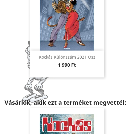
Kockás Különszám 2021 Ősz
Ár
1 990 Ft
Vásárlók, akik ezt a terméket megvettél: