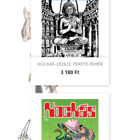
KOCKÁS-2026/3. FEKETE-FEHÉR
Ár
3 180 Ft