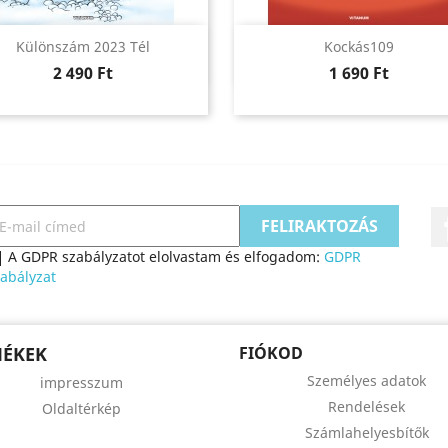
Előnézet
Előnézet


Különszám 2023 Tél
Kockás109
Ár
Ár
2 490 Ft
1 690 Ft
A GDPR szabályzatot elolvastam és elfogadom:
GDPR
abályzat
MÉKEK
FIÓKOD
Személyes adatok
impresszum
Rendelések
Oldaltérkép
Számlahelyesbítők