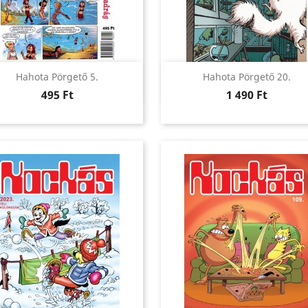
Előnézet
Előnézet


Hahota Pörgető 5.
Hahota Pörgető 20.
Ár
Ár
495 Ft
1 490 Ft