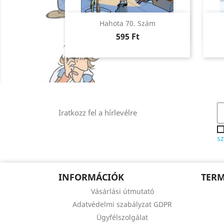
Előnézet

Hahota 70. Szám
Ár
595 Ft
Iratkozz fel a hírlevélre
sz
INFORMÁCIÓK
TER
Vásárlási útmutató
Adatvédelmi szabályzat GDPR
Ügyfélszolgálat