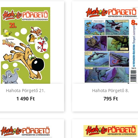
Előnézet
Előnézet


Hahota Pörgető 21.
Hahota Pörgető 8.
Ár
Ár
1 490 Ft
795 Ft