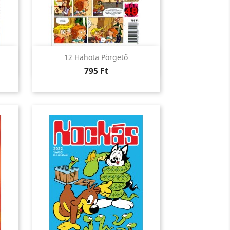
Előnézet

12 Hahota Pörgető
Ár
795 Ft