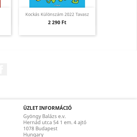
Előnézet

Kockás Különszám 2022 Tavasz
Ár
2 290 Ft
Facebook
ÜZLET INFORMÁCIÓ
Gyöngy Balázs e.v.
Hernád utca 54 1 em. 4 ajtó
1078 Budapest
Hungary