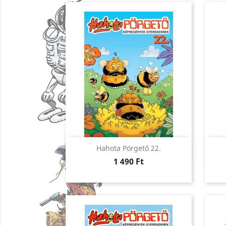
Előnézet

Hahota Pörgető 22.
Ár
1 490 Ft