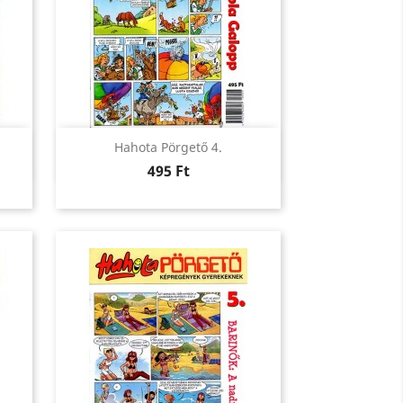
Előnézet

Hahota Pörgető 4.
Ár
495 Ft