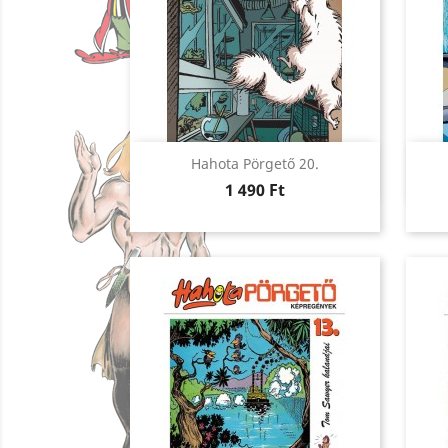
Előnézet

Hahota Pörgető 20.
Ár
1 490 Ft