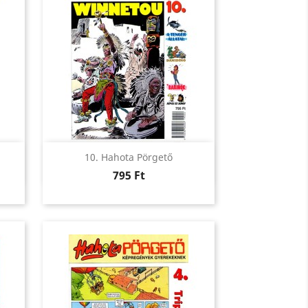
Előnézet

10. Hahota Pörgető
Ár
795 Ft