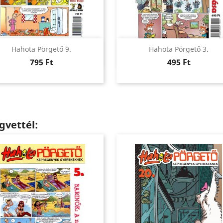
Előnézet
Előnézet


Hahota Pörgető 9.
Hahota Pörgető 3.
Ár
Ár
795 Ft
495 Ft
gvettél: