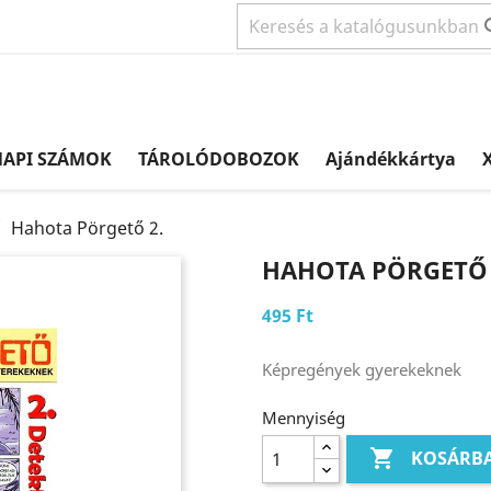
NAPI SZÁMOK
TÁROLÓDOBOZOK
Ajándékkártya
X
Hahota Pörgető 2.
HAHOTA PÖRGETŐ 
495 Ft
Képregények gyerekeknek
Mennyiség

KOSÁRB