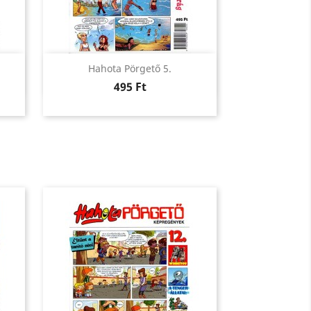
Előnézet

Hahota Pörgető 5.
Ár
495 Ft