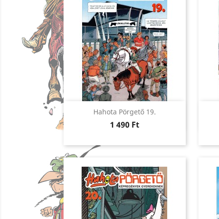
Előnézet

Hahota Pörgető 19.
Ár
1 490 Ft