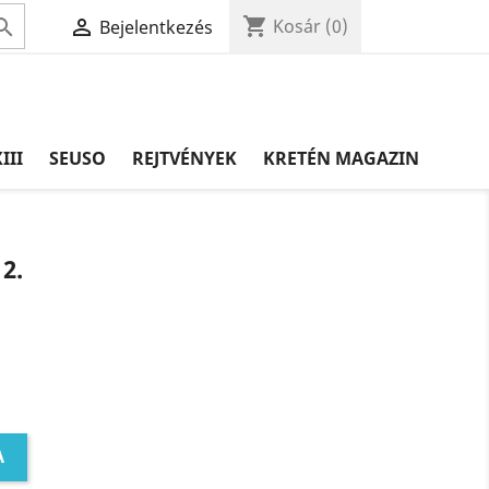
shopping_cart


Kosár
(0)
Bejelentkezés
III
SEUSO
REJTVÉNYEK
KRETÉN MAGAZIN
2.
A