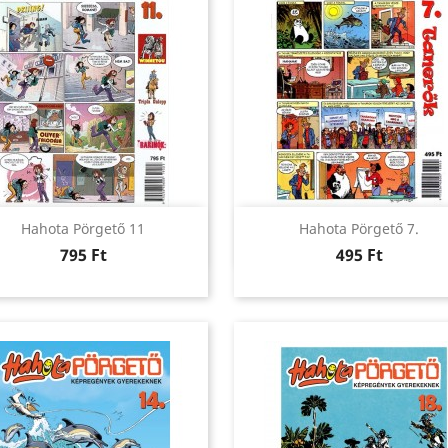
Előnézet
Előnézet


Hahota Pörgető 11
Hahota Pörgető 7.
Ár
Ár
795 Ft
495 Ft