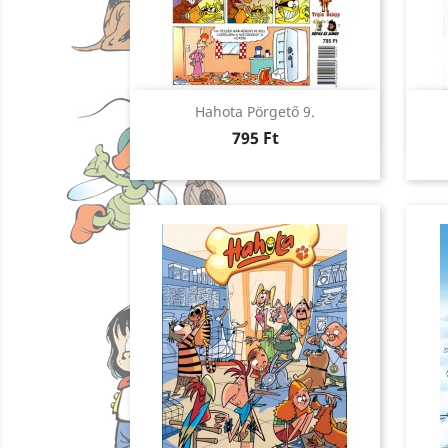
Előnézet

Hahota Pörgető 9.
Ár
795 Ft