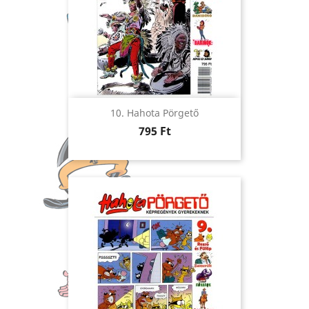
10. Hahota Pörgető
Ár
795 Ft