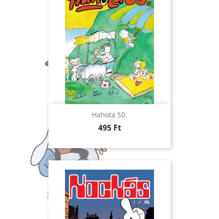
Hahota 50.
Ár
495 Ft