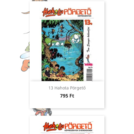
13 Hahota Pörgető
Ár
795 Ft