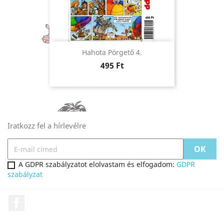
Hahota Pörgető 4.
Ár
495 Ft
Iratkozz fel a hírlevélre
A GDPR szabályzatot elolvastam és elfogadom:
GDPR
szabályzat
Facebook