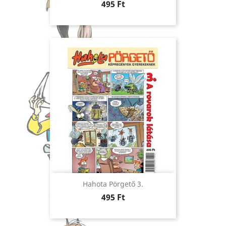
Ár
495 Ft
Hahota Pörgető 3.
Ár
495 Ft