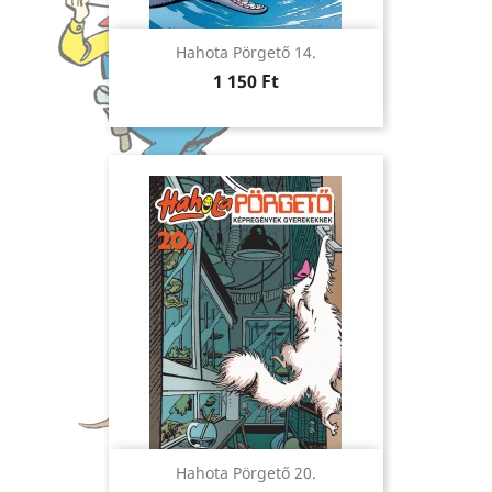
Hahota Pörgető 14.
Ár
1 150 Ft
Hahota Pörgető 20.