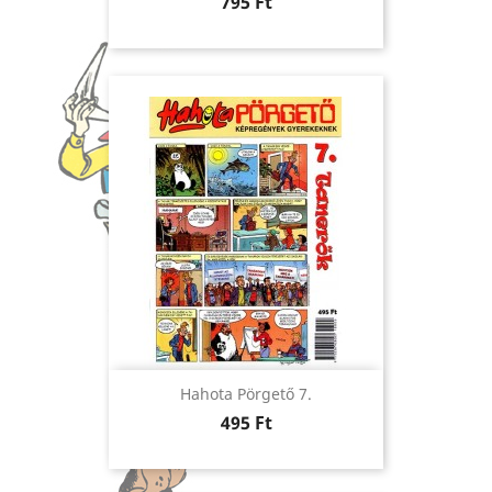
Ár
795 Ft
Hahota Pörgető 7.
Ár
495 Ft