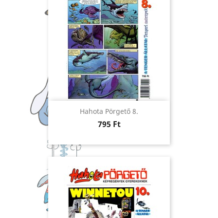
Hahota Pörgető 8.
Ár
795 Ft