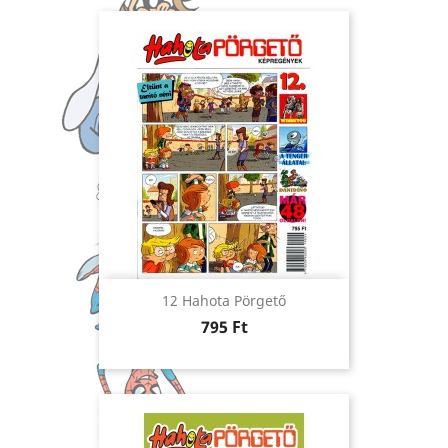
12 Hahota Pörgető
Ár
795 Ft