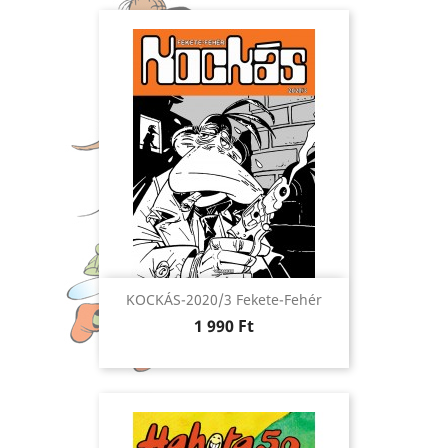
KOCKÁS-2020/3 Fekete-Fehér
Ár
1 990 Ft