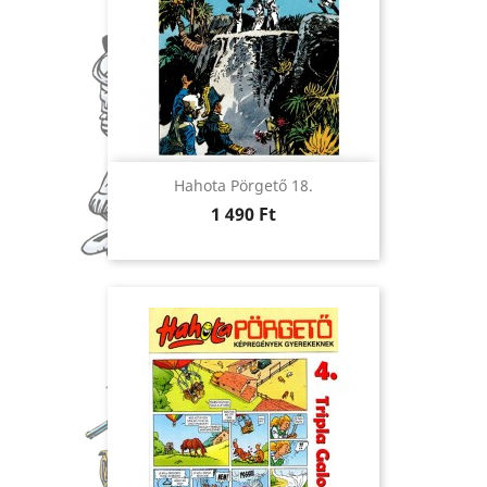
Hahota Pörgető 18.
Ár
1 490 Ft