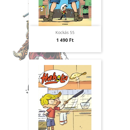
Kockás 55
Ár
1 490 Ft