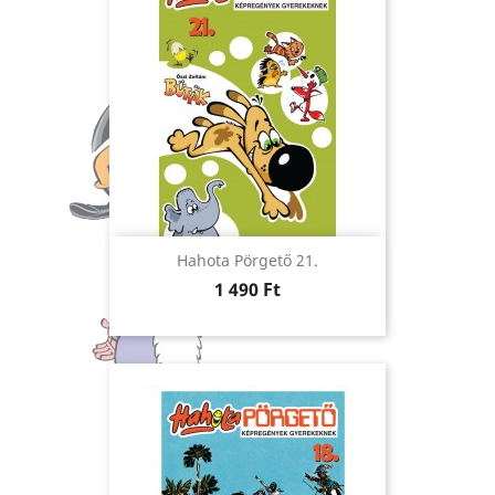
Hahota Pörgető 21.
Ár
1 490 Ft