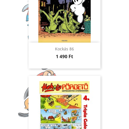
Kockás 86
Ár
1 490 Ft