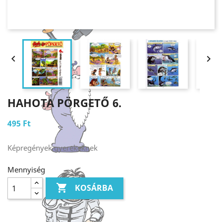


HAHOTA PÖRGETŐ 6.
495 Ft
Képregények gyerekeknek
Mennyiség

KOSÁRBA