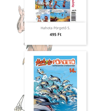
Hahota Pörgető 5.
Ár
495 Ft