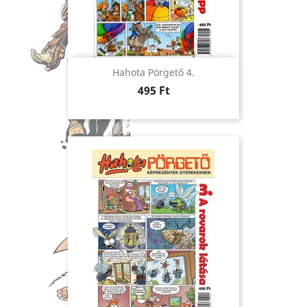
Hahota Pörgető 4.
Ár
495 Ft