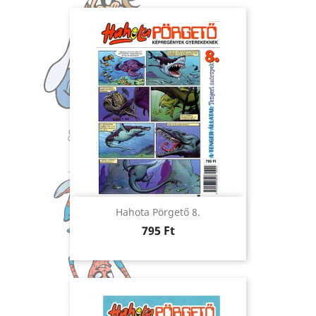
Hahota Pörgető 8.
Ár
795 Ft