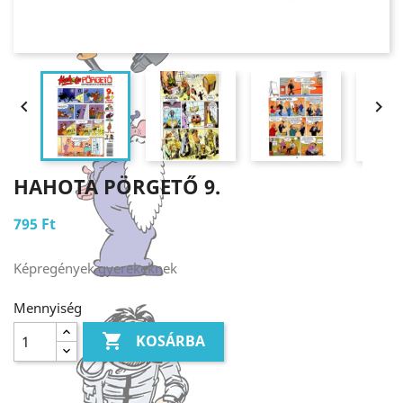


HAHOTA PÖRGETŐ 9.
795 Ft
Képregények gyerekeknek
Mennyiség

KOSÁRBA