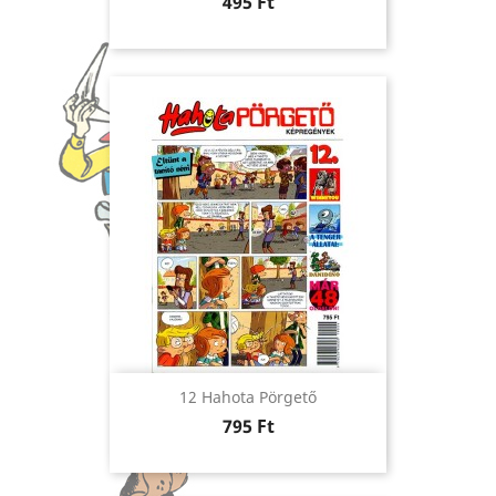
Ár
495 Ft
12 Hahota Pörgető
Ár
795 Ft