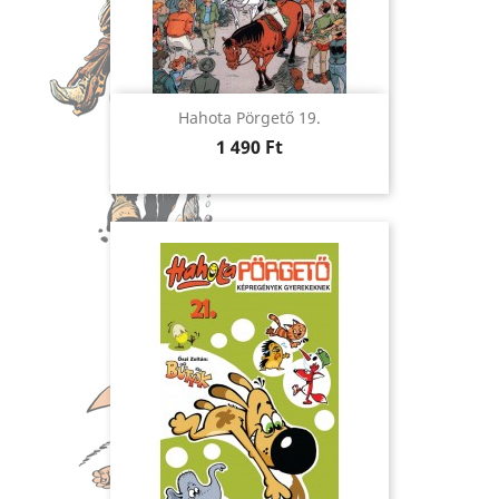
Hahota Pörgető 19.
Ár
1 490 Ft