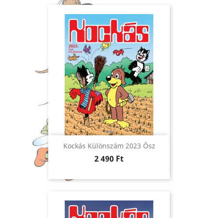
Kockás Különszám 2023 Ősz
Ár
2 490 Ft