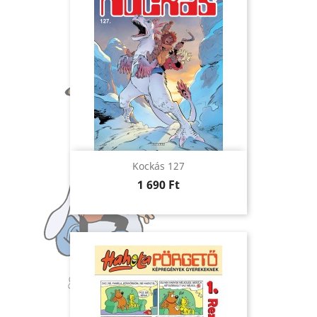
Kockás 127
Ár
1 690 Ft