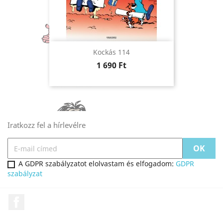
Kockás 114
Ár
1 690 Ft
Iratkozz fel a hírlevélre
A GDPR szabályzatot elolvastam és elfogadom:
GDPR
szabályzat
Facebook