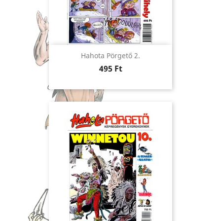
Hahota Pörgető 2.
Ár
495 Ft