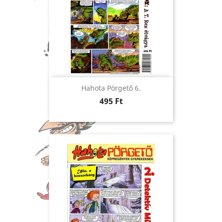
Hahota Pörgető 6.
Ár
495 Ft