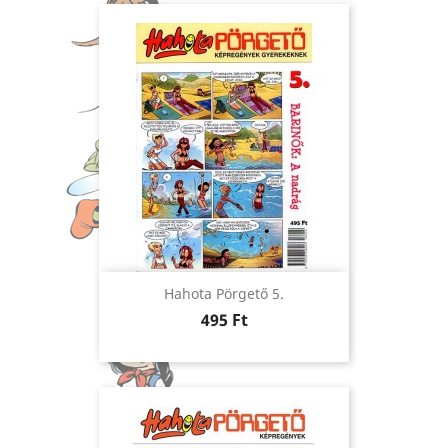
Hahota Pörgető 5.
Ár
495 Ft