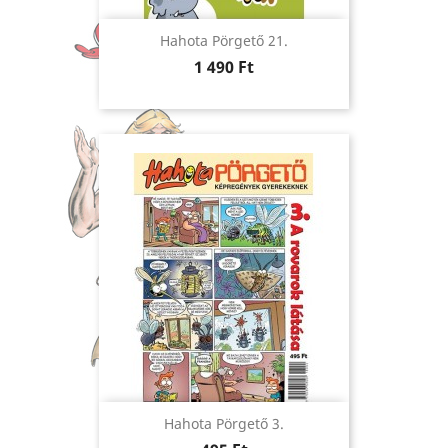
Hahota Pörgető 21.
Ár
1 490 Ft
Hahota Pörgető 3.