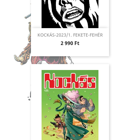
KOCKÁS-2023/1. FEKETE-FEHÉR
Ár
2 990 Ft