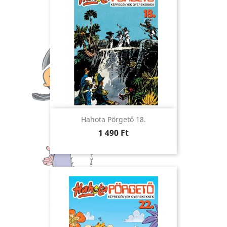
Hahota Pörgető 18.
Ár
1 490 Ft