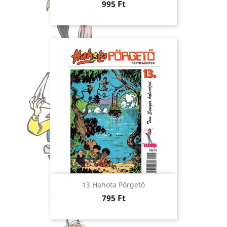
Ár
995 Ft
13 Hahota Pörgető
Ár
795 Ft