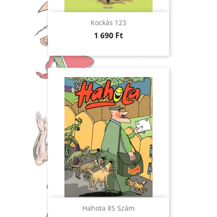
Kockás 123
Ár
1 690 Ft
Hahota 85 Szám