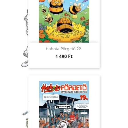
Hahota Pörgető 22.
Ár
1 490 Ft