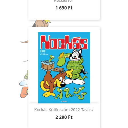
Kockás101
Ár
1 690 Ft
Kockás Különszám 2022 Tavasz
Ár
2 290 Ft