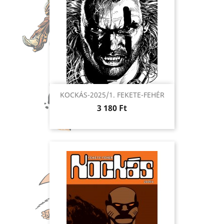
KOCKÁS-2025/1. FEKETE-FEHÉR
Ár
3 180 Ft