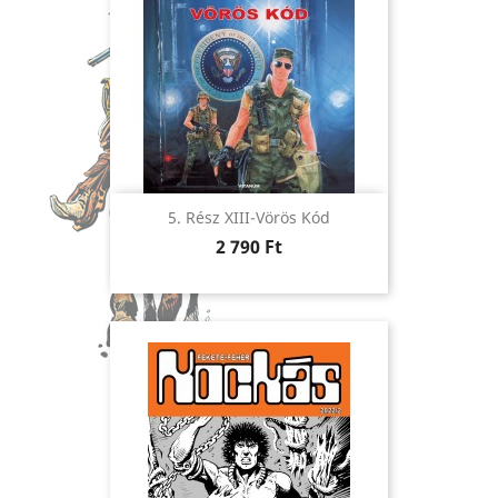
5. Rész XIII-Vörös Kód
Ár
2 790 Ft