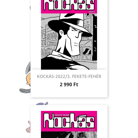
KOCKÁS-2022/3. FEKETE-FEHÉR
Ár
2 990 Ft