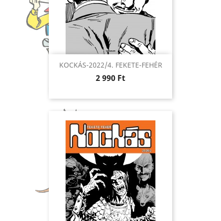
KOCKÁS-2022/4. FEKETE-FEHÉR
Ár
2 990 Ft