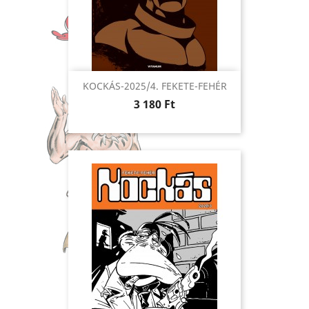
KOCKÁS-2025/4. FEKETE-FEHÉR
Ár
3 180 Ft