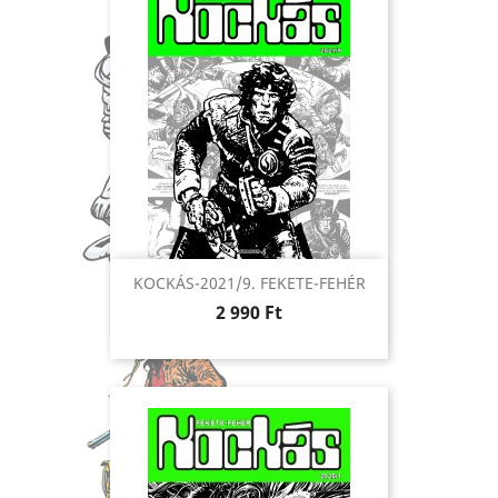
KOCKÁS-2021/9. FEKETE-FEHÉR
Ár
2 990 Ft