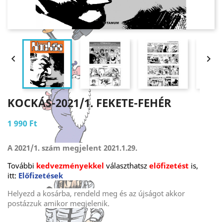


KOCKÁS-2021/1. FEKETE-FEHÉR
1 990 Ft
A 2021/1. szám megjelent 2021.1.29.
További
kedvezményekkel
választhatsz
előfizetést
is,
itt:
Előfizetések
Helyezd a kosárba, rendeld meg és az újságot akkor
postázzuk amikor megjelenik.