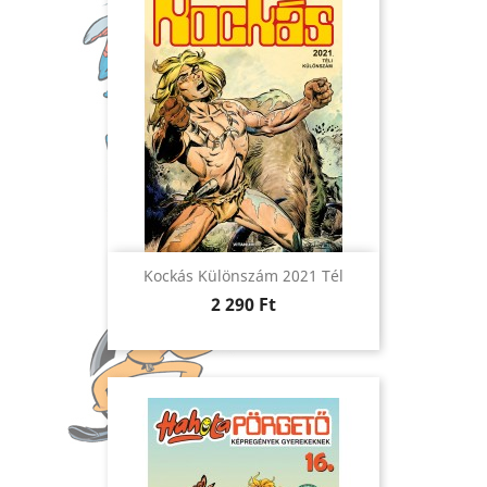
Kockás Különszám 2021 Tél
Ár
2 290 Ft