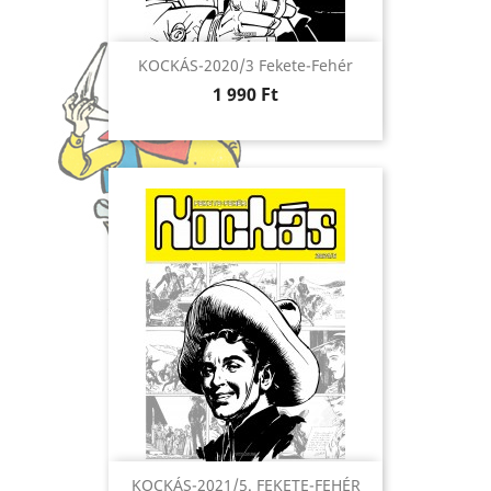
KOCKÁS-2020/3 Fekete-Fehér
Ár
1 990 Ft
KOCKÁS-2021/5. FEKETE-FEHÉR