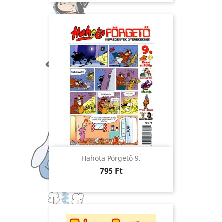
Hahota Pörgető 9.
Ár
795 Ft