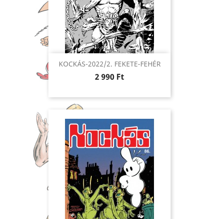
KOCKÁS-2022/2. FEKETE-FEHÉR
Ár
2 990 Ft