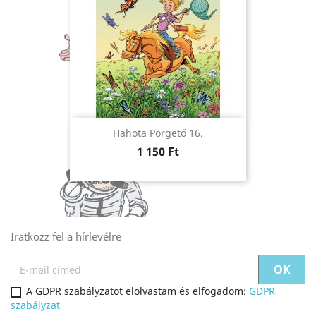
Hahota Pörgető 16.
Ár
1 150 Ft
Iratkozz fel a hírlevélre
A GDPR szabályzatot elolvastam és elfogadom:
GDPR
szabályzat