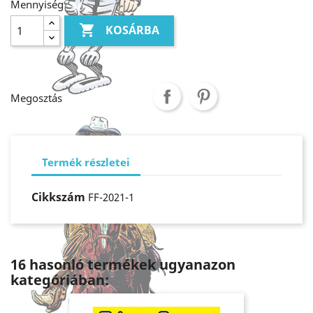
Mennyiség

KOSÁRBA
Megosztás
Termék részletei
Cikkszám
FF-2021-1
16 hasonló termékek ugyanazon
kategóriában: