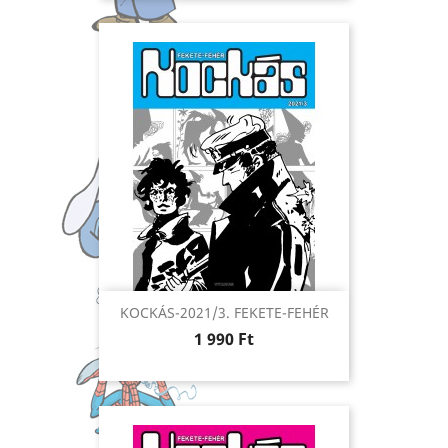
KOCKÁS-2021/3. FEKETE-FEHÉR
Ár
1 990 Ft