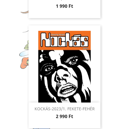
Ár
1 990 Ft
KOCKÁS-2023/1. FEKETE-FEHÉR
Ár
2 990 Ft