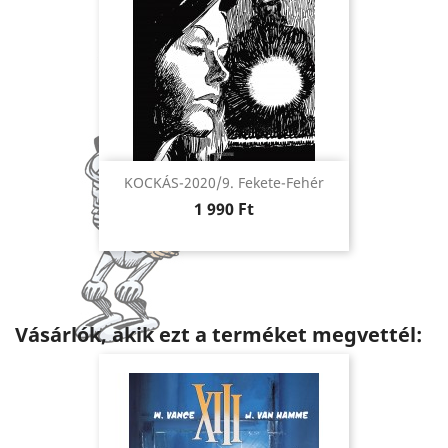
KOCKÁS-2020/9. Fekete-Fehér
Ár
1 990 Ft
Vásárlók, akik ezt a terméket megvettél: