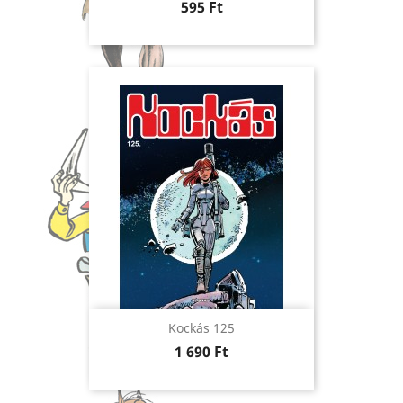
Ár
595 Ft
Kockás 125
Ár
1 690 Ft