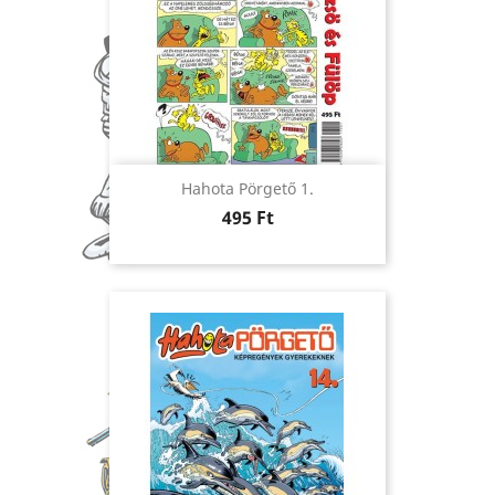
Hahota Pörgető 1.
Ár
495 Ft