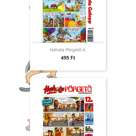
Hahota Pörgető 4.
Ár
495 Ft