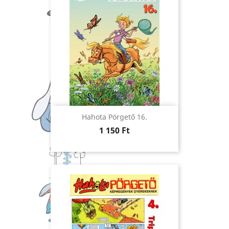
Hahota Pörgető 16.
Ár
1 150 Ft