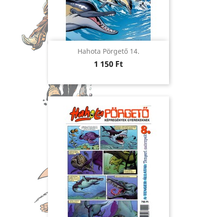
Hahota Pörgető 14.
Ár
1 150 Ft