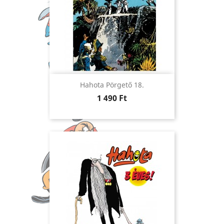
Hahota Pörgető 18.
Ár
1 490 Ft