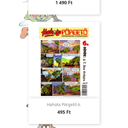
Ár
1 490 Ft
Hahota Pörgető 6.
Ár
495 Ft