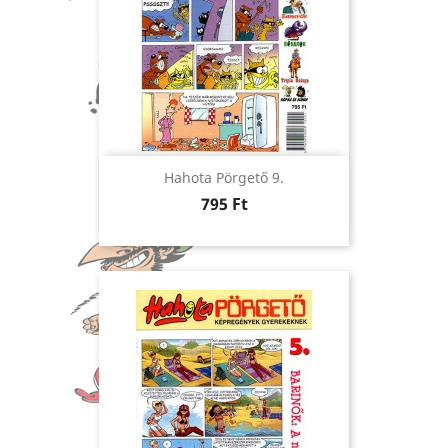
Hahota Pörgető 9.
Ár
795 Ft