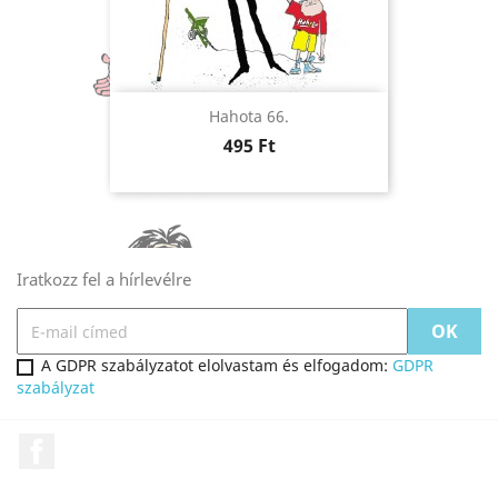
Hahota 66.
Ár
495 Ft
Iratkozz fel a hírlevélre
A GDPR szabályzatot elolvastam és elfogadom:
GDPR
szabályzat
Facebook