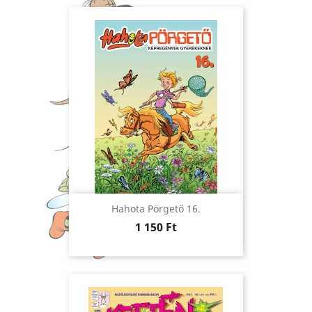
Hahota Pörgető 16.
Ár
1 150 Ft