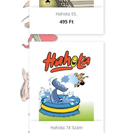
Hahota 55.
Ár
495 Ft
Hahota 74 Szám