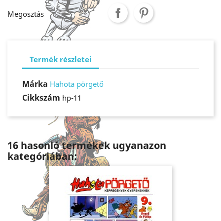
Megosztás
Termék részletei
Márka
Hahota pörgető
Cikkszám
hp-11
16 hasonló termékek ugyanazon
kategóriában: