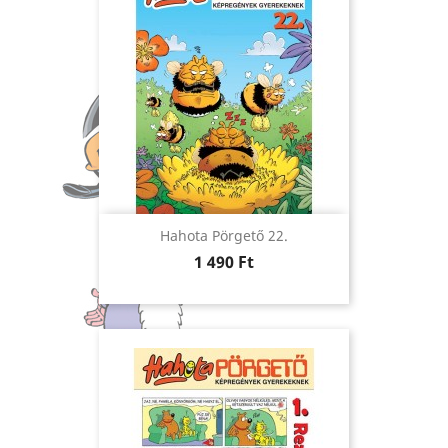
Hahota Pörgető 22.
Ár
1 490 Ft