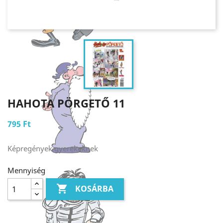
HAHOTA PÖRGETŐ 11
795 Ft
Képregények gyerekeknek
Mennyiség

KOSÁRBA