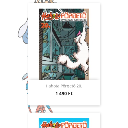
Hahota Pörgető 20.
Ár
1 490 Ft