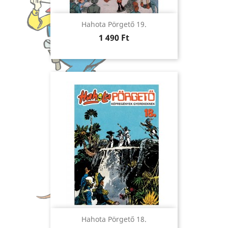
Hahota Pörgető 19.
Ár
1 490 Ft
Hahota Pörgető 18.