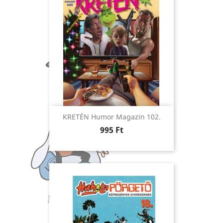
KRETÉN Humor Magazin 102.
Ár
995 Ft