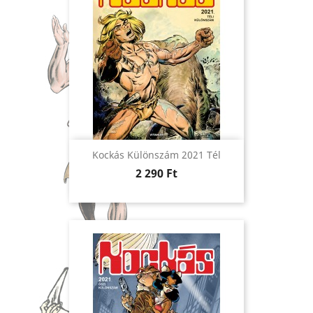
Kockás Különszám 2021 Tél
Ár
2 290 Ft