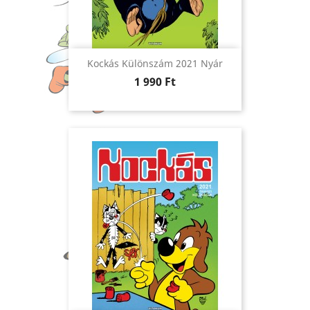
Kockás Különszám 2021 Nyár
Ár
1 990 Ft