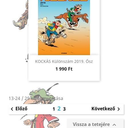
KOCKÁS Különszám 2019. Ősz
Ár
1 990 Ft
13-24 / 29 elem mutatása
2
Előző
Következő

1
3

Vissza a tetejére
