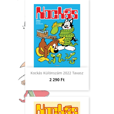
Kockás Különszám 2022 Tavasz
Ár
2 290 Ft