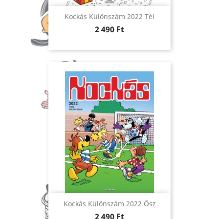
Kockás Különszám 2022 Tél
Ár
2 490 Ft
Kockás Különszám 2022 Ősz
Ár
2 490 Ft