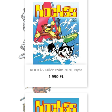
KOCKÁS Különszám 2020. Nyár
Ár
1 990 Ft