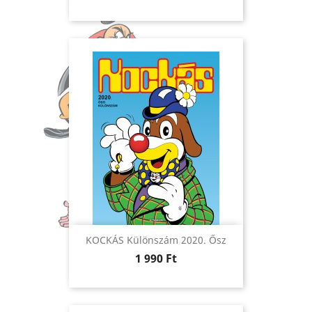
KOCKÁS Különszám 2020. Ősz
Ár
1 990 Ft