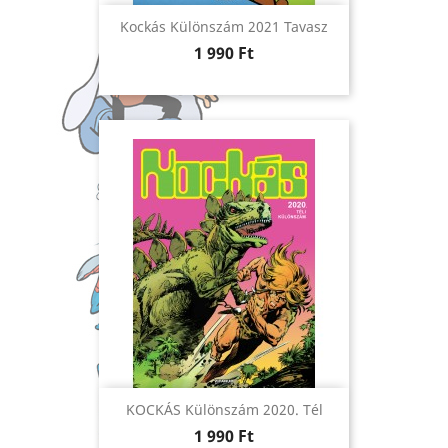
Kockás Különszám 2021 Tavasz
Ár
1 990 Ft
KOCKÁS Különszám 2020. Tél
Ár
1 990 Ft