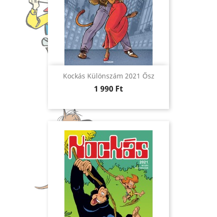
Kockás Különszám 2021 Ősz
Ár
1 990 Ft