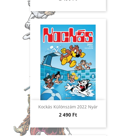
Kockás Különszám 2022 Nyár
Ár
2 490 Ft