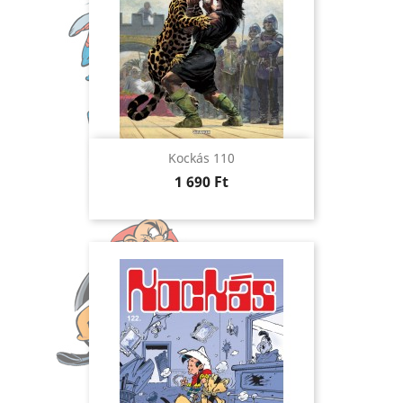
Kockás 110
Ár
1 690 Ft