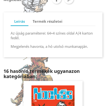
Leírás
Termék részletei
Az újság paraméterei: 64+4 színes oldal A/4 karton
fedél.
Megjelenés havonta, a hó utolsó munkanapján.
16 hasonló termékek ugyanazon
kategóriában: