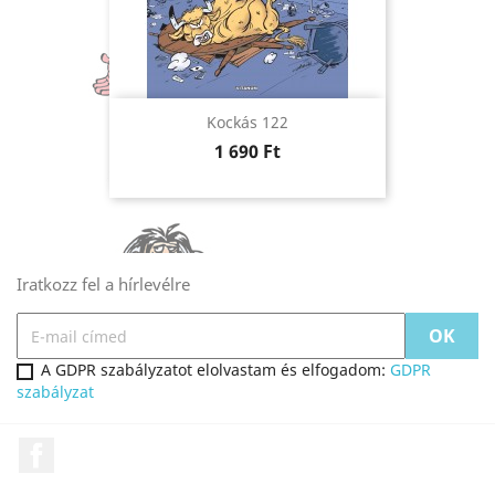
Kockás 122
Ár
1 690 Ft
Iratkozz fel a hírlevélre
A GDPR szabályzatot elolvastam és elfogadom:
GDPR
szabályzat
Facebook