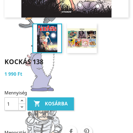
KOCKÁS 138
1 990 Ft
Mennyiség

KOSÁRBA
Megosztás