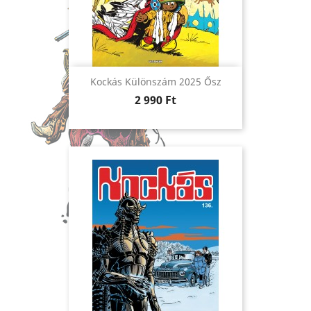
Kockás Különszám 2025 Ősz
Ár
2 990 Ft