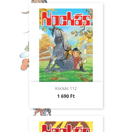
Kockás 112
Ár
1 690 Ft