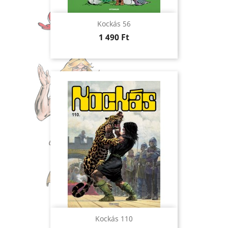
Kockás 56
Ár
1 490 Ft
Kockás 110