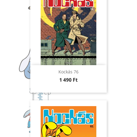
Kockás 76
Ár
1 490 Ft