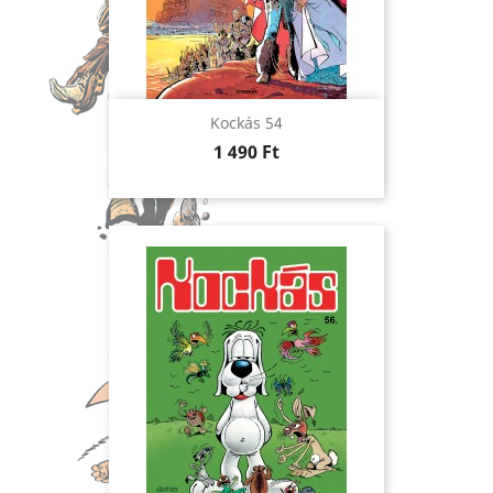
Kockás 54
Ár
1 490 Ft