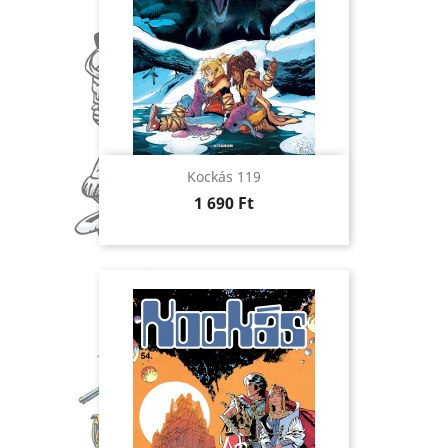
Kockás 119
Ár
1 690 Ft