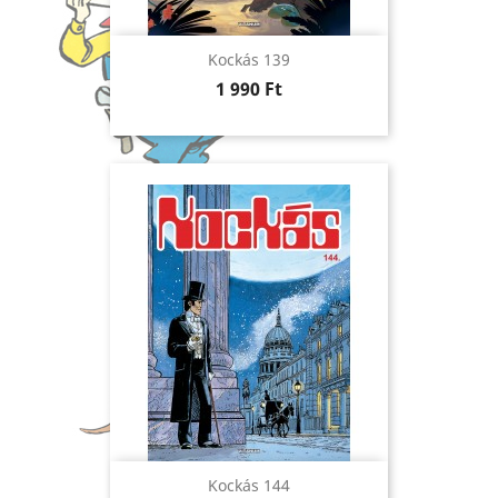
Kockás 139
Ár
1 990 Ft
Kockás 144