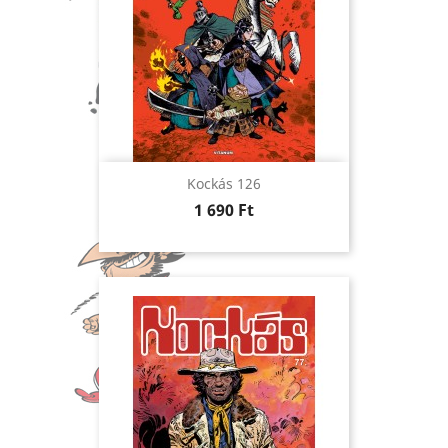
Kockás 126
Ár
1 690 Ft