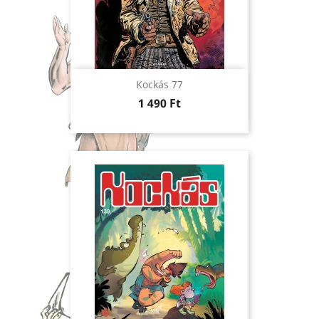
Kockás 77
Ár
1 490 Ft