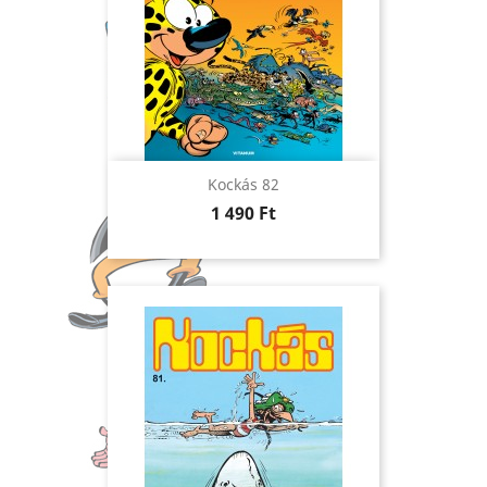
Kockás 82
Ár
1 490 Ft