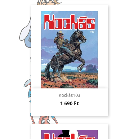
Kockás103
Ár
1 690 Ft