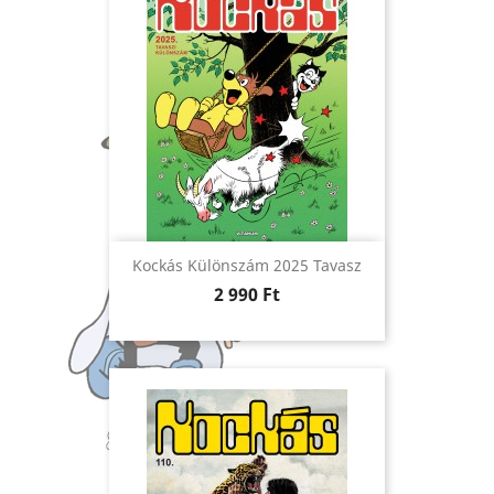
Kockás Különszám 2025 Tavasz
Ár
2 990 Ft