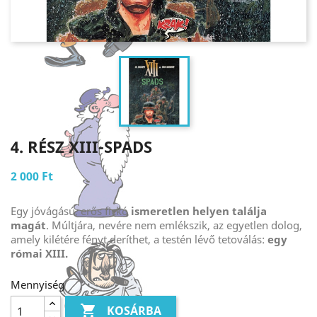
4. RÉSZ XIII-SPADS
2 000 Ft
Egy jóvágású, erős fickó
ismeretlen helyen találja
magát
. Múltjára, nevére nem emlékszik, az egyetlen dolog,
amely kilétére fényt deríthet, a testén lévő tetoválás:
egy
római XIII.
Mennyiség

KOSÁRBA