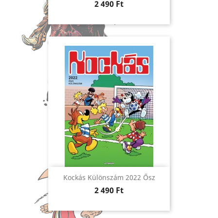
Ár
2 490 Ft
Kockás Különszám 2022 Ősz
Ár
2 490 Ft