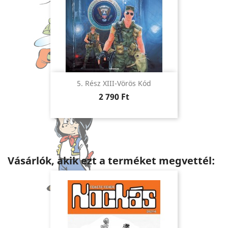
5. Rész XIII-Vörös Kód
Ár
2 790 Ft
Vásárlók, akik ezt a terméket megvettél: