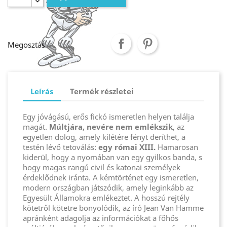
Megosztás
Leírás
Termék részletei
Egy jóvágású, erős fickó ismeretlen helyen találja
magát.
Múltjára, nevére nem emlékszik
, az
egyetlen dolog, amely kilétére fényt deríthet, a
testén lévő tetoválás:
egy római XIII.
Hamarosan
kiderül, hogy a nyomában van egy gyilkos banda, s
hogy magas rangú civil és katonai személyek
érdeklődnek iránta. A kémtörténet egy ismeretlen,
modern országban játszódik, amely leginkább az
Egyesült Államokra emlékeztet. A hosszú rejtély
kötetről kötetre bonyolódik, az író Jean Van Hamme
apránként adagolja az információkat a főhős