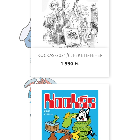
KOCKÁS-2021/6. FEKETE-FEHÉR
Ár
1 990 Ft