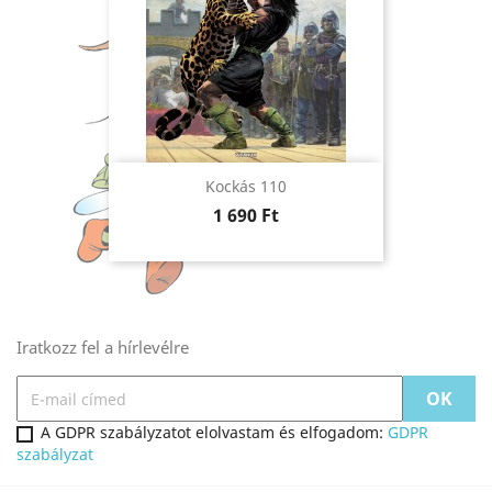
Kockás 110
Ár
1 690 Ft
Iratkozz fel a hírlevélre
A GDPR szabályzatot elolvastam és elfogadom:
GDPR
szabályzat