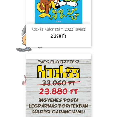
Kockás Különszám 2022 Tavasz
Ár
2 290 Ft