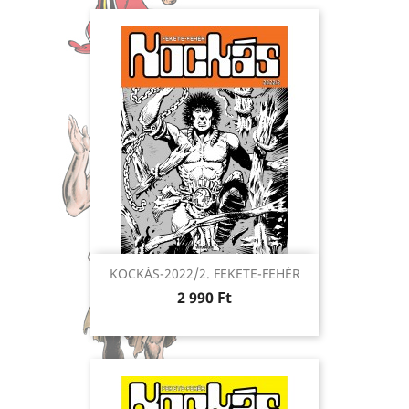
KOCKÁS-2022/2. FEKETE-FEHÉR
Ár
2 990 Ft