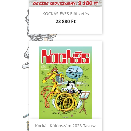
KOCKÁS ÉVES Előfizetés
Ár
23 880 Ft
Kockás Különszám 2023 Tavasz