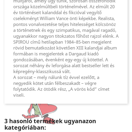
múltjáról, amely úgy tűnik, szorosan összefonódik
országa közelmúltbeli történelmével. Az elmúlt 20
év történéseit kalanddal és fikcióval vegyítő
cselekményt William Vance önti képekbe. Realista,
pontos vonalvezetése teljes hitelességet kölcsönöz
a történetnek és egy szimpatikus, magával ragadó,
ugyanakkor nagyon titokzatos főhőst rajzol elénk. A
SPIROU című hetilapban 1984–85-ben megjelent
rövid bemutatkozást követően XIII kalandjai album
formában is megjelentek a Dargaud kiadó
gondozásában, évenként egy-egy új kötettel. A
sorozat néhány év leforgása alatt bestseller lett és
képregény-klasszikussá vált.
A sorozat – mely nálunk tíz évvel ezelőtt, a
negyedik kötet után félbeszakadt – végre
folytatódik. Az ötödik rész, „A vörös kód” címet
viseli.
3 hasonló termékek ugyanazon
kategóriában: