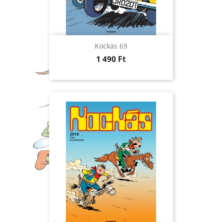
Kockás 69
Ár
1 490 Ft