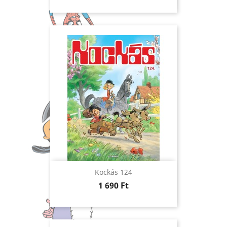
Kockás 124
Ár
1 690 Ft