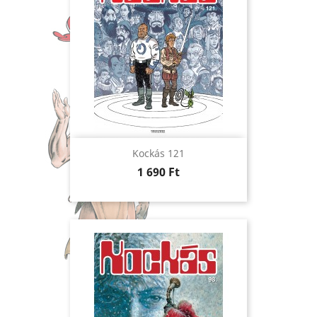
Kockás 121
Ár
1 690 Ft