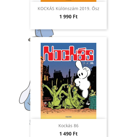
KOCKÁS Különszám 2019. Ősz
Ár
1 990 Ft
Kockás 86
Ár
1 490 Ft