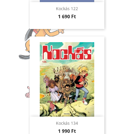
Kockás 122
Ár
1 690 Ft
Kockás 134
Ár
1 990 Ft