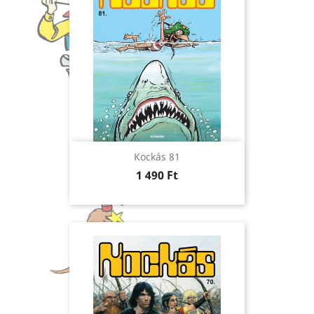
Kockás 81
Ár
1 490 Ft