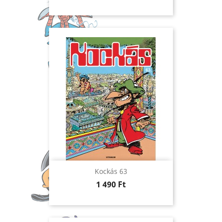
Kockás 63
Ár
1 490 Ft