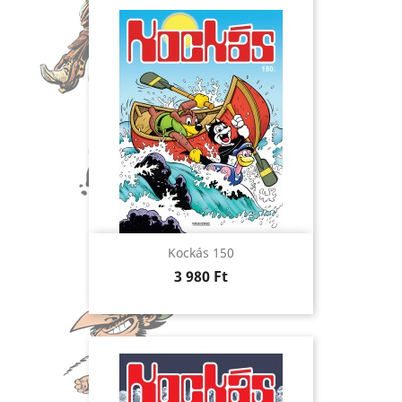
Kockás 150
Ár
3 980 Ft