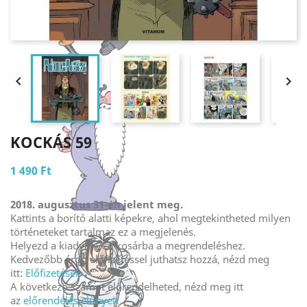


KOCKÁS 59
1 490 Ft
2018. augusztus 31-én jelent meg.
Kattints a borító alatti képekre, ahol megtekintheted milyen
történeteket tartalmaz ez a megjelenés.
Helyezd a kiadványt a kosárba a megrendeléshez.
Kedvezőbb áron előfizetéssel juthatsz hozzá, nézd meg
itt:
Előfizetések
A következő számot előrendelheted, nézd meg itt
az
előrendelés előnyeit