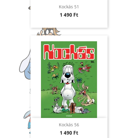
Kockás 51
Ár
1 490 Ft
Kockás 56
Ár
1 490 Ft