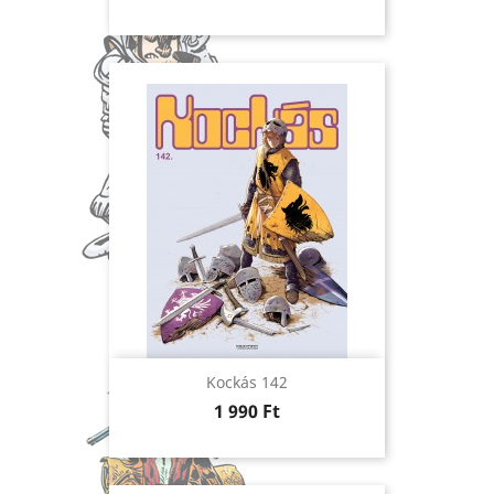
Kockás 142
Ár
1 990 Ft