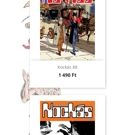
Kockás 88
Ár
1 490 Ft