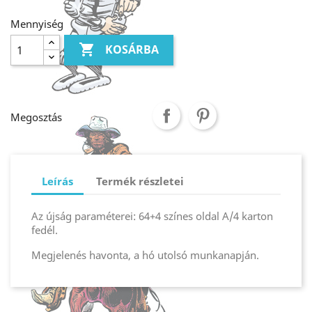
Mennyiség

KOSÁRBA
Megosztás
Leírás
Termék részletei
Az újság paraméterei: 64+4 színes oldal A/4 karton
fedél.
Megjelenés havonta, a hó utolsó munkanapján.