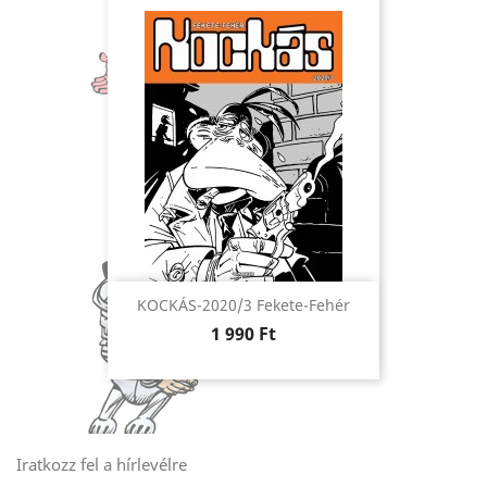
KOCKÁS-2020/3 Fekete-Fehér
Ár
1 990 Ft
Iratkozz fel a hírlevélre