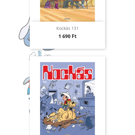
Kockás 131
Ár
1 690 Ft