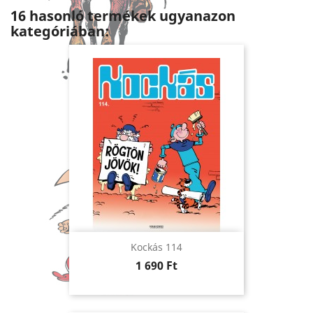
16 hasonló termékek ugyanazon
kategóriában:
Kockás 114
Ár
1 690 Ft