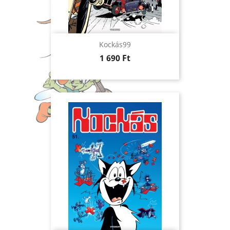
Kockás99
Ár
1 690 Ft