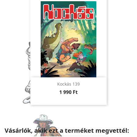
Kockás 139
Ár
1 990 Ft
Vásárlók, akik ezt a terméket megvettél: