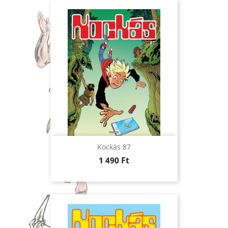
Kockás 87
Ár
1 490 Ft