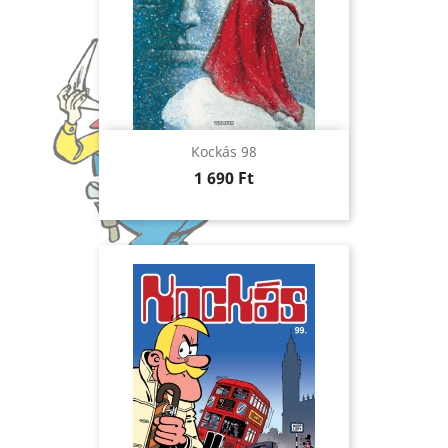
Kockás 98
Ár
1 690 Ft