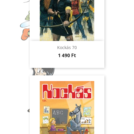
Kockás 70
Ár
1 490 Ft