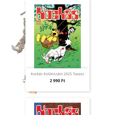
Kockás Különszám 2025 Tavasz
Ár
2 990 Ft