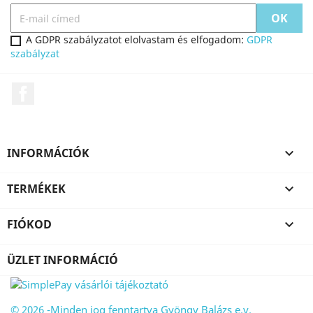
A GDPR szabályzatot elolvastam és elfogadom:
GDPR
szabályzat
Facebook
INFORMÁCIÓK

TERMÉKEK

FIÓKOD

ÜZLET INFORMÁCIÓ
© 2026 -Minden jog fenntartva Gyöngy Balázs e.v.