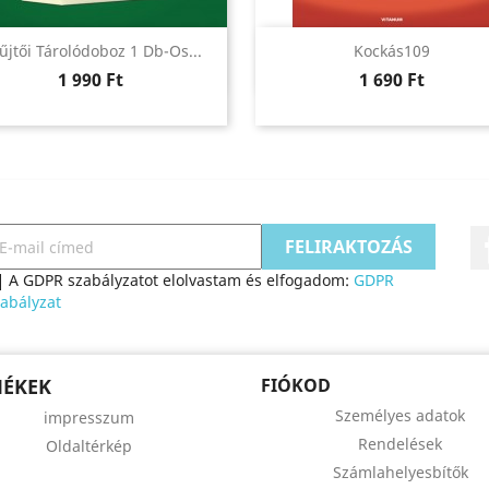
Előnézet
Előnézet


űjtői Tárolódoboz 1 Db-Os...
Kockás109
Ár
Ár
1 990 Ft
1 690 Ft
A GDPR szabályzatot elolvastam és elfogadom:
GDPR
abályzat
MÉKEK
FIÓKOD
Személyes adatok
impresszum
Rendelések
Oldaltérkép
Számlahelyesbítők