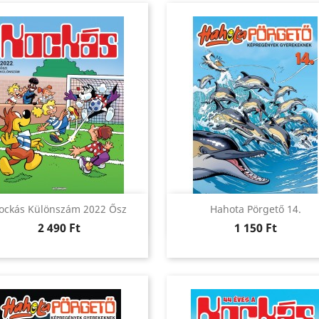
Előnézet
Előnézet


ockás Különszám 2022 Ősz
Hahota Pörgető 14.
Ár
Ár
2 490 Ft
1 150 Ft