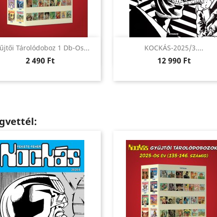
Előnézet
Előnézet


űjtői Tárolódoboz 1 Db-Os...
KOCKÁS-2025/3....
Ár
Ár
2 490 Ft
12 990 Ft
gvettél: