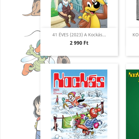
Előnézet

41 ÉVES (2023) A Kockás...
KO
Ár
2 990 Ft