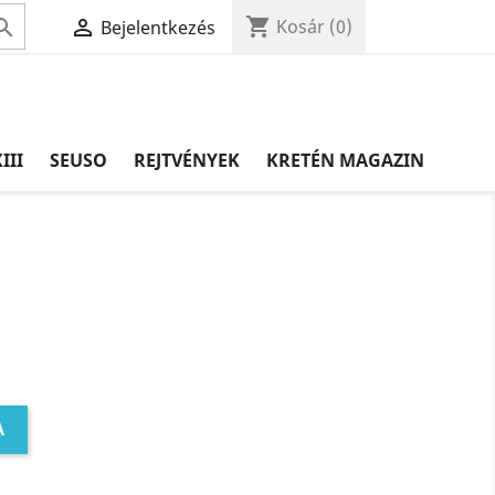
shopping_cart


Kosár
(0)
Bejelentkezés
III
SEUSO
REJTVÉNYEK
KRETÉN MAGAZIN
A