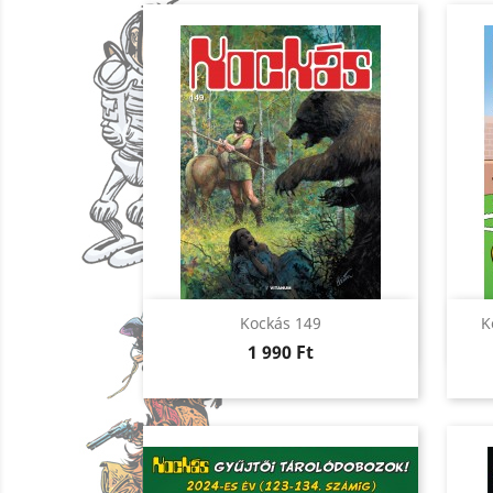
Előnézet

Kockás 149
K
Ár
1 990 Ft