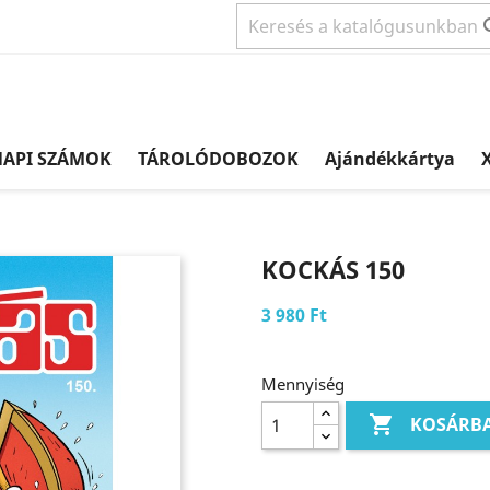
NAPI SZÁMOK
TÁROLÓDOBOZOK
Ajándékkártya
X
KOCKÁS 150
3 980 Ft
Mennyiség

KOSÁRB