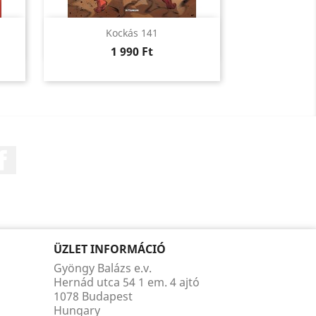
Előnézet

Kockás 141
Ár
1 990 Ft
Facebook
ÜZLET INFORMÁCIÓ
Gyöngy Balázs e.v.
Hernád utca 54 1 em. 4 ajtó
1078 Budapest
Hungary