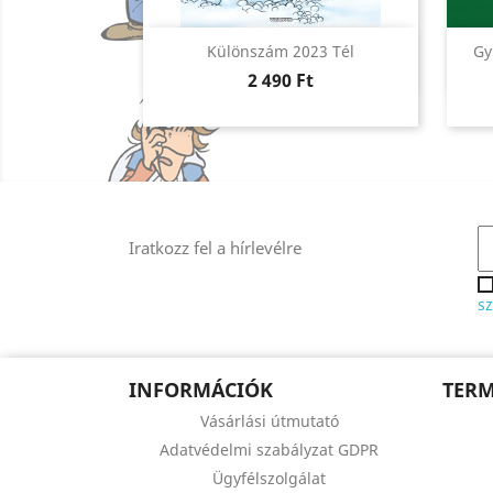
Előnézet

Különszám 2023 Tél
Gy
Ár
2 490 Ft
Iratkozz fel a hírlevélre
sz
INFORMÁCIÓK
TER
Vásárlási útmutató
Adatvédelmi szabályzat GDPR
Ügyfélszolgálat