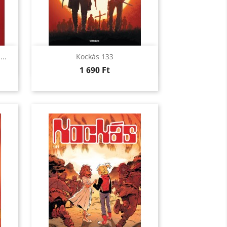
Előnézet

..
Kockás 133
Ár
1 690 Ft