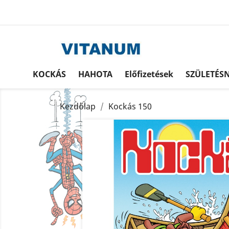
KOCKÁS
HAHOTA
Előfizetések
SZÜLETÉS
Kezdőlap
Kockás 150