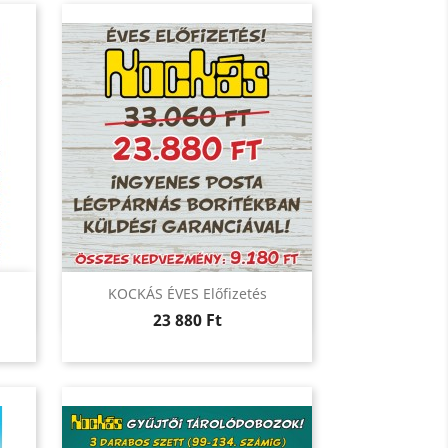
Előnézet

KOCKÁS ÉVES Előfizetés
Ár
23 880 Ft