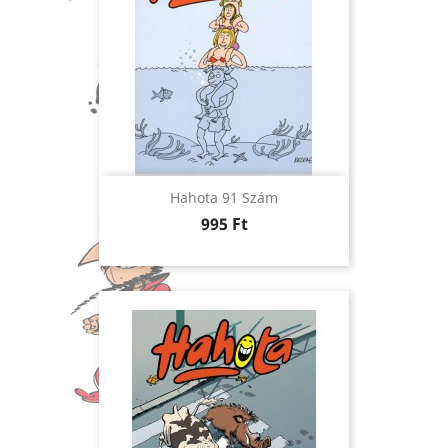
Hahota 91 Szám
Ár
995 Ft