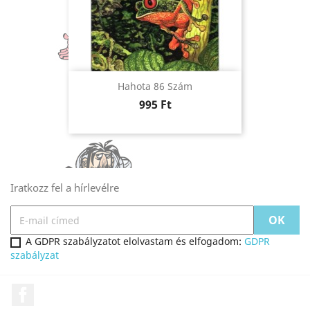
Hahota 86 Szám
Ár
995 Ft
Iratkozz fel a hírlevélre
A GDPR szabályzatot elolvastam és elfogadom:
GDPR
szabályzat
Facebook