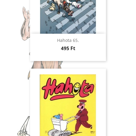
Hahota 65.
Ár
495 Ft