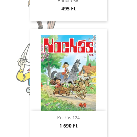
Hahota 66.
Ár
495 Ft
Kockás 124
Ár
1 690 Ft