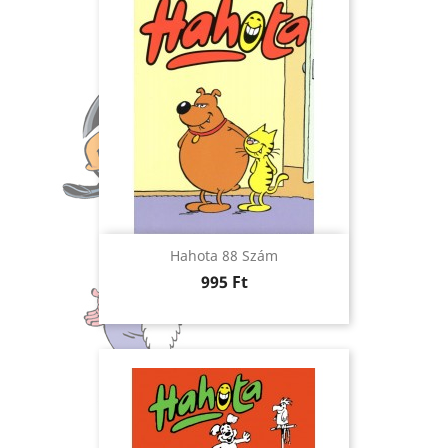
Hahota 88 Szám
Ár
995 Ft