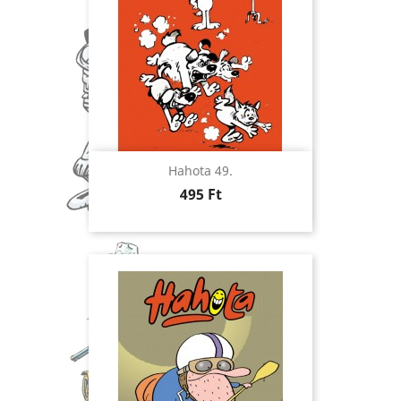
Hahota 49.
Ár
495 Ft