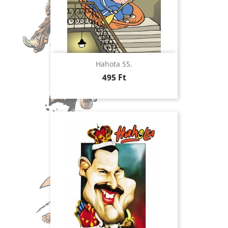
Hahota 55.
Ár
495 Ft