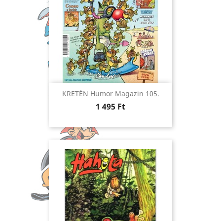
KRETÉN Humor Magazin 105.
Ár
1 495 Ft