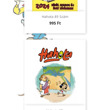
Hahota 89 Szám
Ár
995 Ft