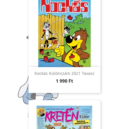
Kockás Különszám 2021 Tavasz
Ár
1 990 Ft