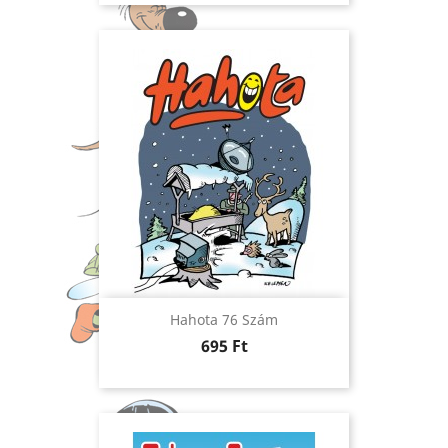
Hahota 76 Szám
Ár
695 Ft