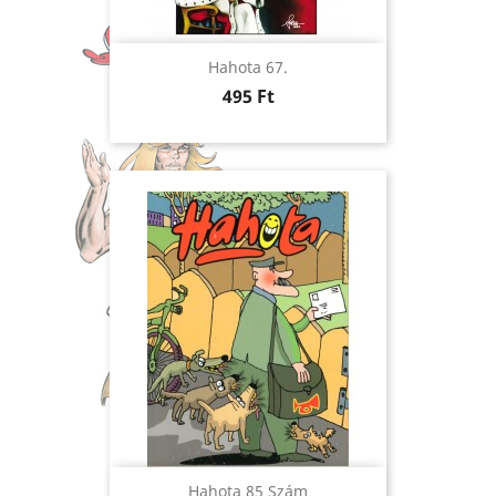
Hahota 67.
Ár
495 Ft
Hahota 85 Szám