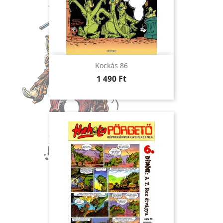
Kockás 86
Ár
1 490 Ft