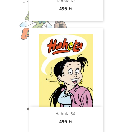
Hahota 63.
Ár
495 Ft
Hahota 54.
Ár
495 Ft