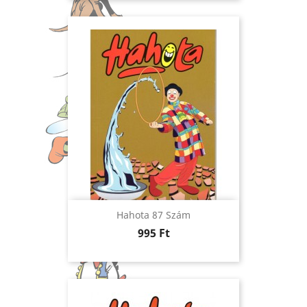
Hahota 87 Szám
Ár
995 Ft