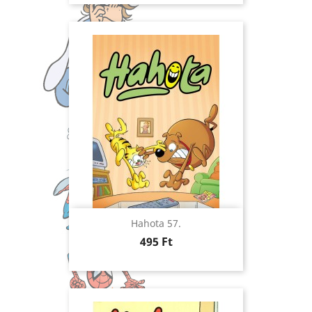
Hahota 57.
Ár
495 Ft