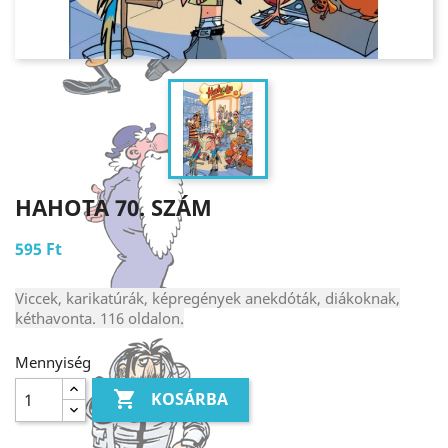
HAHOTA 70. SZÁM
595 Ft
Viccek, karikatúrák, képregények anekdóták, diákoknak,
kéthavonta. 116 oldalon.
Mennyiség

KOSÁRBA