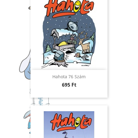
Hahota 76 Szám
Ár
695 Ft