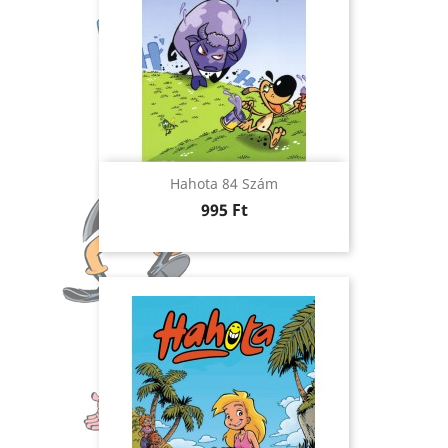
Hahota 84 Szám
Ár
995 Ft