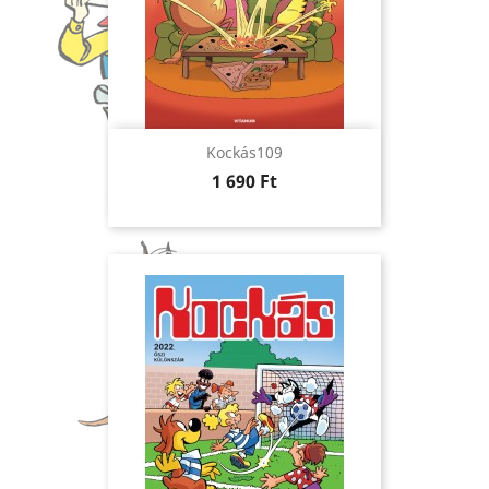
Kockás109
Ár
1 690 Ft