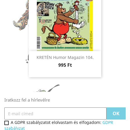
KRETÉN Humor Magazin 104.
Ár
995 Ft
Iratkozz fel a hírlevélre
A GDPR szabályzatot elolvastam és elfogadom:
GDPR
szabályzat