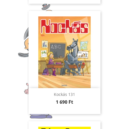
Kockás 131
Ár
1 690 Ft