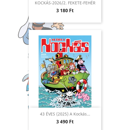
KOCKÁS-2026/2. FEKETE-FEHÉR
Ár
3 180 Ft
43 ÉVES (2025) A Kockás...
Ár
3 490 Ft