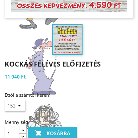
KOCKÁS FÉLÉVES ELŐFIZETÉS
11 940 Ft
Ettől a számtól kérem
Mennyiség

KOSÁRBA