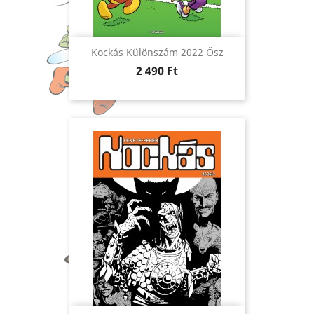
Kockás Különszám 2022 Ősz
Ár
2 490 Ft