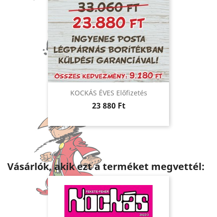
KOCKÁS ÉVES Előfizetés
Ár
23 880 Ft
Vásárlók, akik ezt a terméket megvettél: