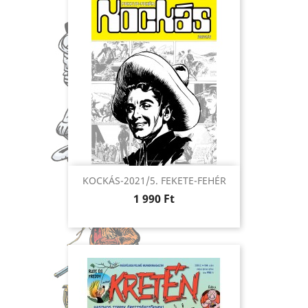
KOCKÁS-2021/5. FEKETE-FEHÉR
Ár
1 990 Ft