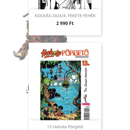
KOCKÁS-2024/4. FEKETE-FEHÉR
Ár
2 990 Ft
13 Hahota Pörgető