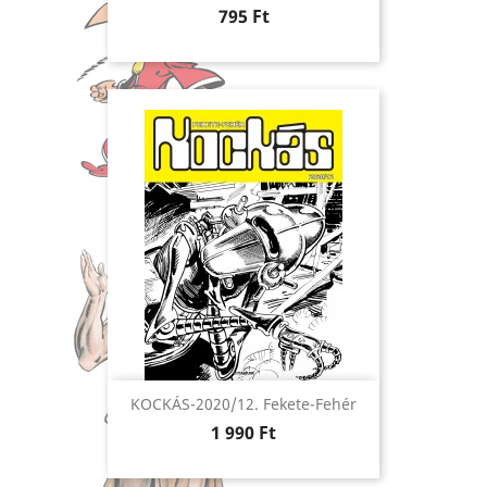
Ár
795 Ft
KOCKÁS-2020/12. Fekete-Fehér
Ár
1 990 Ft