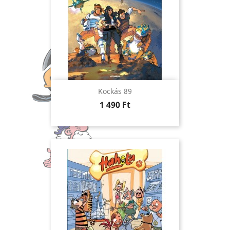
Kockás 89
Ár
1 490 Ft