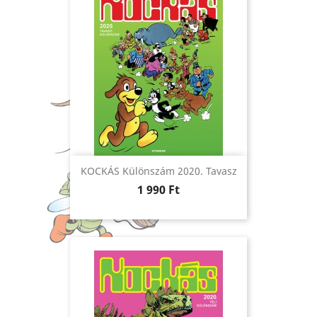
KOCKÁS Különszám 2020. Tavasz
Ár
1 990 Ft