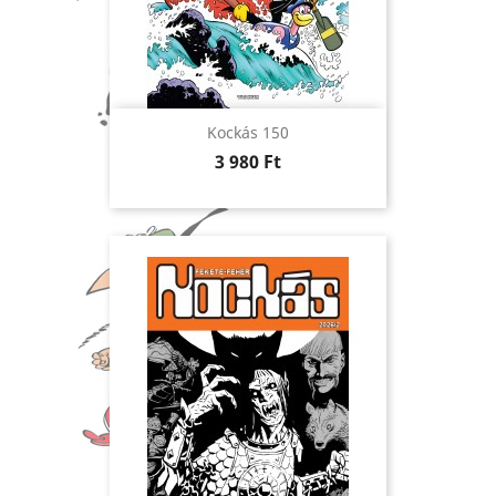
Kockás 150
Ár
3 980 Ft