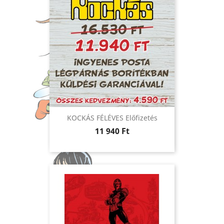
KOCKÁS FÉLÉVES Előfizetés
Ár
11 940 Ft