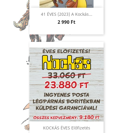
41 ÉVES (2023) A Kockás...
Ár
2 990 Ft
KOCKÁS ÉVES Előfizetés