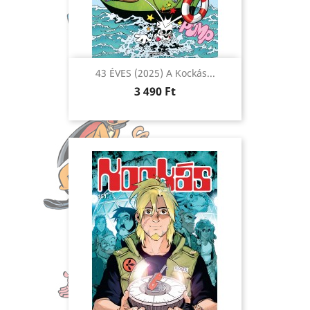
43 ÉVES (2025) A Kockás...
Ár
3 490 Ft