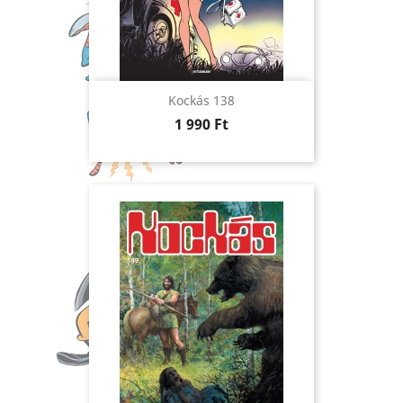
Kockás 138
Ár
1 990 Ft