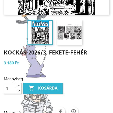
KOCKÁS-2026/3. FEKETE-FEHÉR
3 180 Ft
Mennyiség

KOSÁRBA
Megosztás