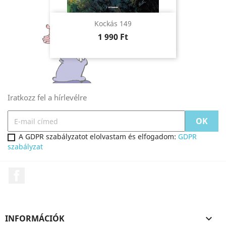
Kockás 149
Ár
1 990 Ft
Iratkozz fel a hírlevélre
A GDPR szabályzatot elolvastam és elfogadom:
GDPR
szabályzat
Facebook
INFORMÁCIÓK
