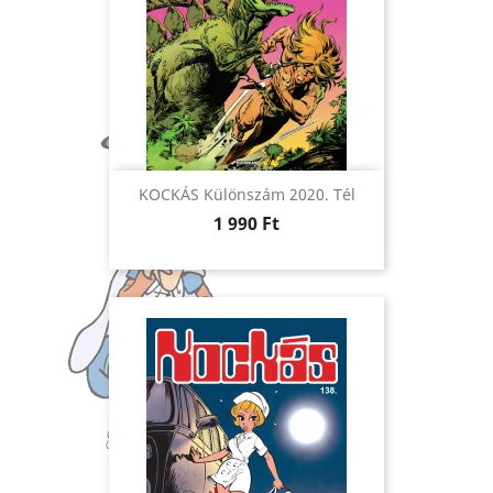
KOCKÁS Különszám 2020. Tél
Ár
1 990 Ft