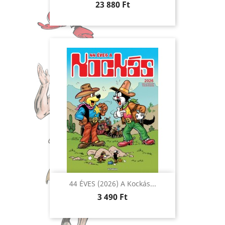
Ár
23 880 Ft
44 ÉVES (2026) A Kockás...
Ár
3 490 Ft