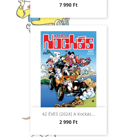
Ár
7 990 Ft
42 ÉVES (2024) A Kockás...
Ár
2 990 Ft