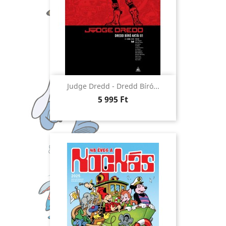
Judge Dredd - Dredd Bíró...
Ár
5 995 Ft