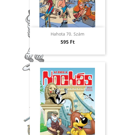
Hahota 70. Szám
Ár
595 Ft