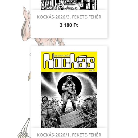
KOCKÁS-2026/3. FEKETE-FEHÉR
Ár
3 180 Ft
KOCKÁS-2026/1. FEKETE-FEHÉR