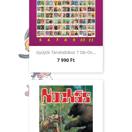
Gyűjtői Tárolódoboz 7 Db-Os...
Ár
7 990 Ft