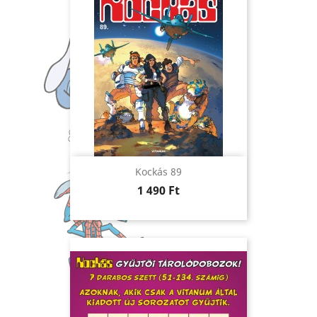
Kockás 89
Ár
1 490 Ft