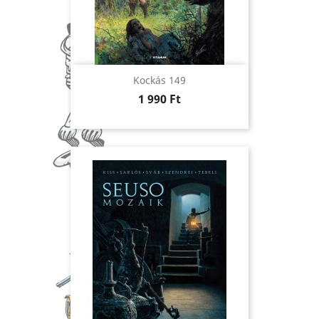
Kockás 149
Ár
1 990 Ft