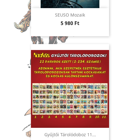
SEUSO Mozaik
Ár
5 980 Ft
Gyűjtői Tárolódoboz 11...