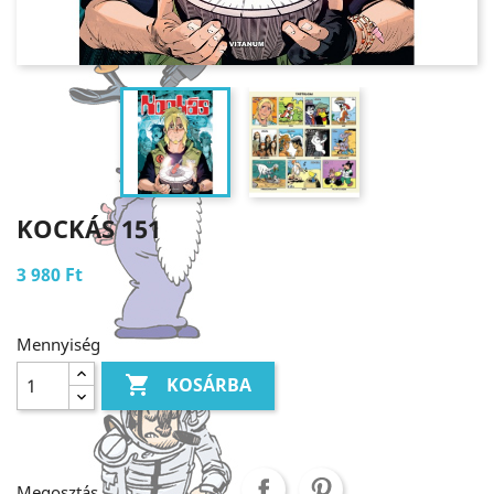
KOCKÁS 151
3 980 Ft
Mennyiség

KOSÁRBA
Megosztás