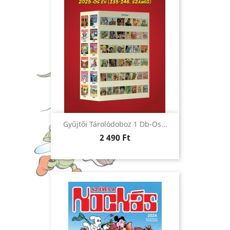
Gyűjtői Tárolódoboz 1 Db-Os...
Ár
2 490 Ft