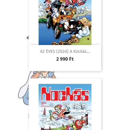
42 ÉVES (2024) A Kockás...
Ár
2 990 Ft