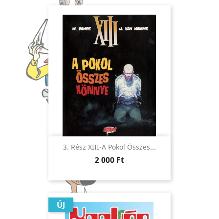
3. Rész XIII-A Pokol Összes...
Ár
2 000 Ft
ÚJ