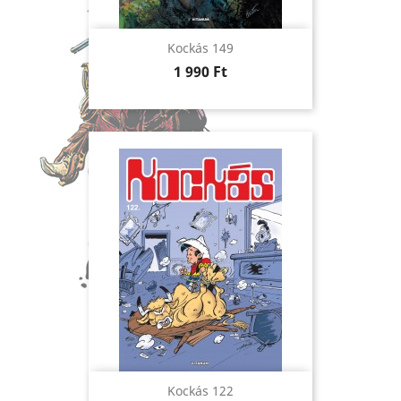
Kockás 149
Ár
1 990 Ft
Kockás 122