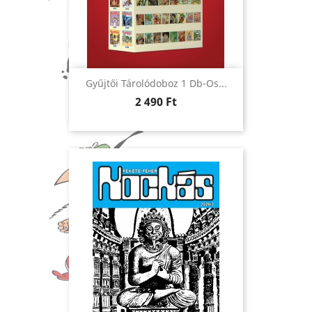
Gyűjtői Tárolódoboz 1 Db-Os...
Ár
2 490 Ft