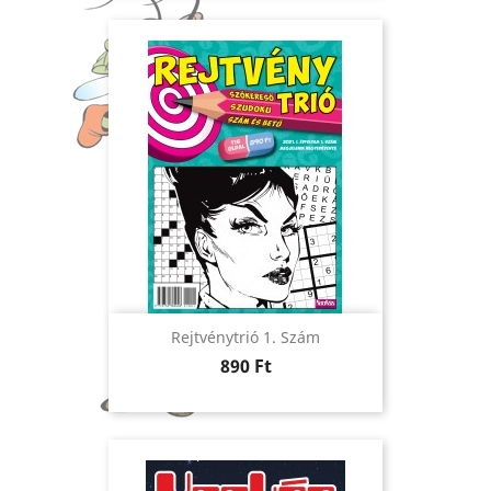
Rejtvénytrió 1. Szám
Ár
890 Ft