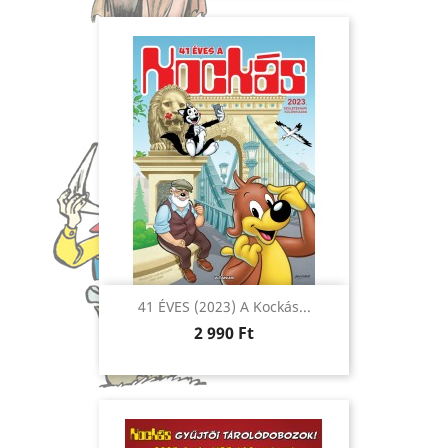
41 ÉVES (2023) A Kockás...
Ár
2 990 Ft