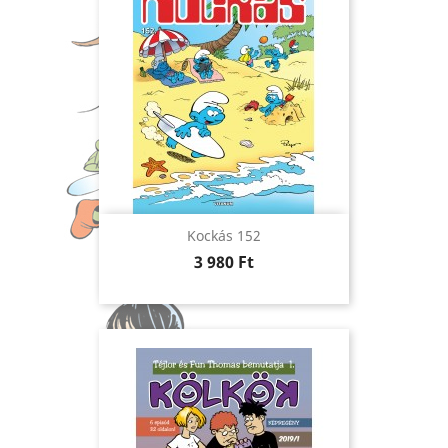
Kockás 152
Ár
3 980 Ft