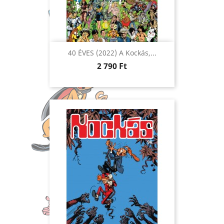
40 ÉVES (2022) A Kockás,...
Ár
2 790 Ft