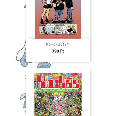
Kölkök 2019/1
Ár
790 Ft