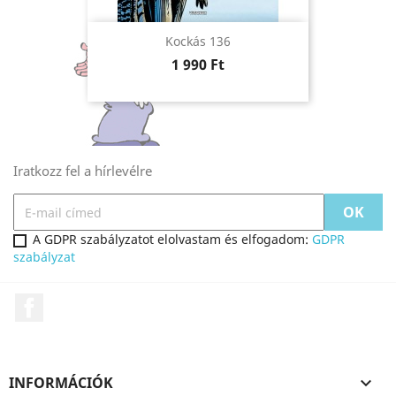
Kockás 136
Ár
1 990 Ft
Iratkozz fel a hírlevélre
A GDPR szabályzatot elolvastam és elfogadom:
GDPR
szabályzat
Facebook
INFORMÁCIÓK
