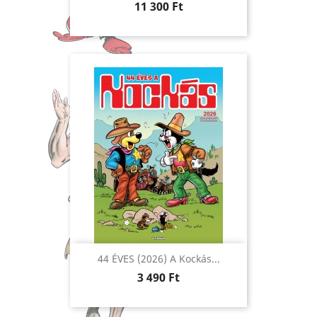
Ár
11 300 Ft
44 ÉVES (2026) A Kockás...
Ár
3 490 Ft