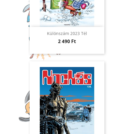
Különszám 2023 Tél
Ár
2 490 Ft