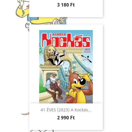
Ár
3 180 Ft
41 ÉVES (2023) A Kockás...
Ár
2 990 Ft