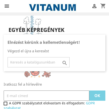
shopping_cart


EGYÉB KÉPREGÉNYEK
Elnézést kérünk a kellemetlenségért!
Végezd el újra a keresést

Iratkozz fel a hírlevélre
A GDPR szabályzatot elolvastam és elfogadom:
GDPR
szabályzat