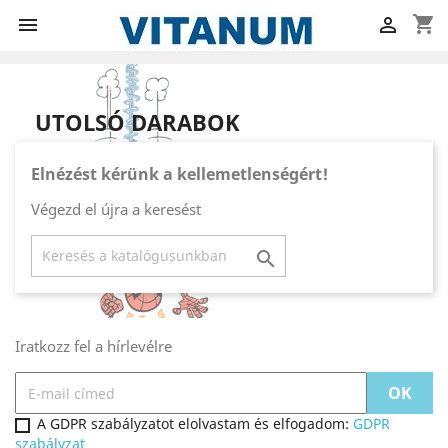
shopping_cart


UTOLSÓ DARABOK
Elnézést kérünk a kellemetlenségért!
Végezd el újra a keresést

Iratkozz fel a hírlevélre
A GDPR szabályzatot elolvastam és elfogadom:
GDPR
szabályzat