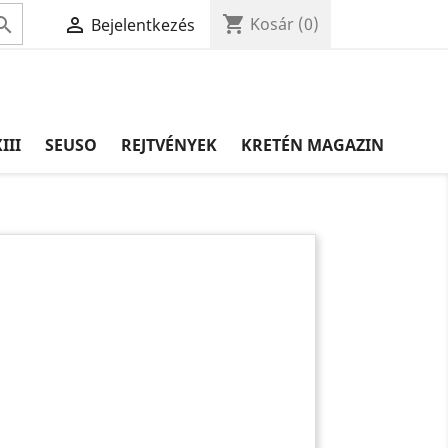
shopping_cart


Kosár
(0)
Bejelentkezés
III
SEUSO
REJTVÉNYEK
KRETÉN MAGAZIN