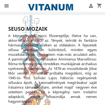
shopping_cart


SEUSO MOZAIK
A képregénynek nincs főszereplője, illetve ha van,
akkor maga a kincs az. Tények, teóriák és fantázia
hármasa ölelkezik ezeken az oldalakon. A fejezetek
stílusa szándékoltan különböző, minden egyes
mozaikdarabnak igyekeztem más-más arculatot adni.
A pannóniai rész megírásakor Ammianus Marcellinus:
Róma története című töredékes munkájának archaikus
nyelvezetét használtam. Az 1878-as mozaikdarab Jókai
Mór veretes mondatait próbálta megidézni, míg az
1945-ös rész Szilvási Lajos háborús regényeinek
stílusára épült. A katonaélmények megírásakor saját
írásaimra támaszkodtam, amiket majd’ negyven éve
vetettem papírra. Ez a képregény nem irodalmi
adaptáció, mégis felhasználja annak nemes
hagyományait.