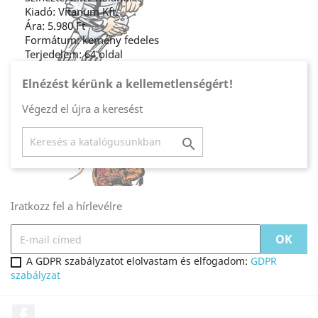
Kiadó: Vitanum Kft.
Ára: 5.980 Ft
Formátum: kemény fedeles
Terjedelem: 64 oldal
Elnézést kérünk a kellemetlenségért!
Végezd el újra a keresést

Iratkozz fel a hírlevélre
A GDPR szabályzatot elolvastam és elfogadom:
GDPR
szabályzat
Facebook