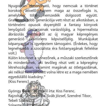
Nyugodtan elmondható, hogy nemcsak a történet
korokon átívelő, hanem maga az összefogás is,
amelyben több nemzedék dolgozott együtt.
Grafikusok több generációja vett részt az alkotásban, a
történelmi opusok doyenjétől a fantasy könyvek
lenyűgöző címlapjainak varázslójáig, a hiperrealista
ábrázolás mesterétől az új magyar képregényes
generáció prominens képviselőjéig. Munkájukat
képanyaggal is igyekeztem támogatni. (Érdekes, hogy
legnehezebb a szocialista éra fotóanyagának fellelése
volt.)
Külön köszönet a színezőnek, a műszaki szerkesztőnek
és mindenkinek, aki tevőleg részt vett a képregény
létrehozásában, valamint magának az ötletgazdának,
aki nélkül nem jöhetett volna létre ez a maga nemében
egyedülálló kiadvány.”
(Kiss Ferenc)
Gyöngy Balázs ötletéből írta: Kiss Ferenc.
Rajzolták: Sarlós Endre, Sváb József, Szendrei Tibor,
Tebeli Szabolcs.
Színezte: Pilcz Roland.