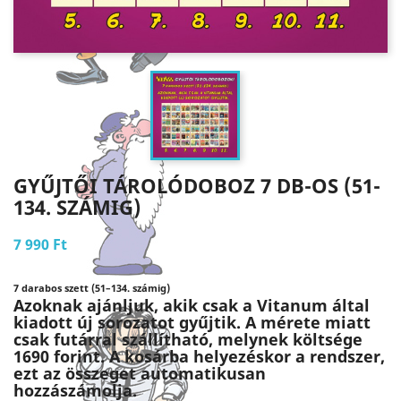
GYŰJTŐI TÁROLÓDOBOZ 7 DB-OS (51-
134. SZÁMIG)
7 990 Ft
7 darabos szett (51–134. számig)
Azoknak ajánljuk, akik csak a Vitanum által
kiadott új sorozatot gyűjtik.
A mérete miatt
csak futárral szállítható, melynek költsége
1690 forint. A kosárba helyezéskor a rendszer,
ezt az összeget automatikusan
hozzászámolja.