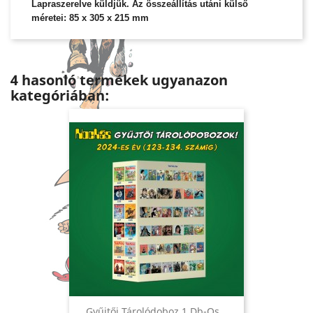
Lapraszerelve küldjük. Az összeállítás utáni külső
méretei: 85 x 305 x 215 mm
4 hasonló termékek ugyanazon
kategóriában:
Gyűjtői Tárolódoboz 1 Db-Os...