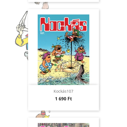
Kockás107
Ár
1 690 Ft