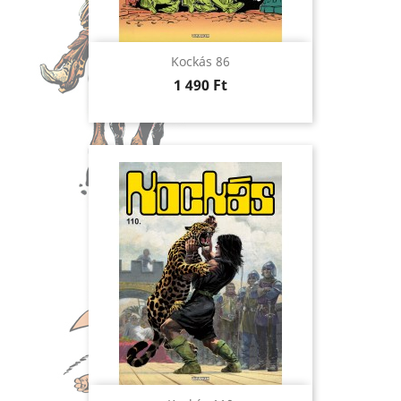
Kockás 86
Ár
1 490 Ft