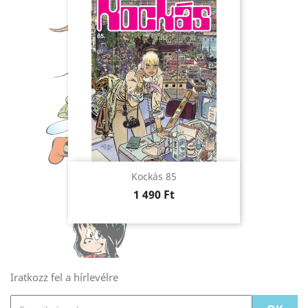
Kockás 85
Ár
1 490 Ft
Iratkozz fel a hírlevélre