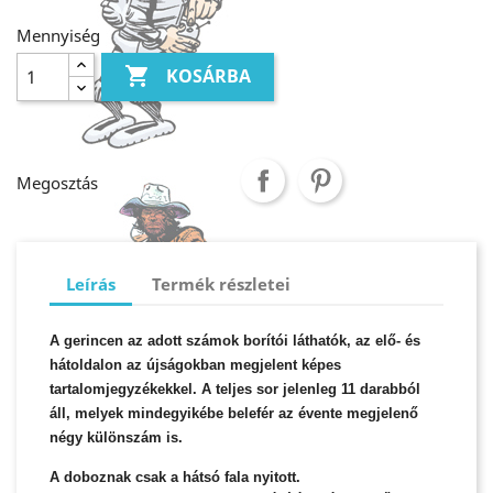
Mennyiség

KOSÁRBA
Megosztás
Leírás
Termék részletei
A gerincen az adott számok borítói láthatók, az elő- és
hátoldalon az újságokban megjelent képes
tartalomjegyzékekkel. A teljes sor jelenleg 11 darabból
áll, melyek mindegyikébe belefér az évente megjelenő
négy különszám is.
A doboznak csak a hátsó fala nyitott.