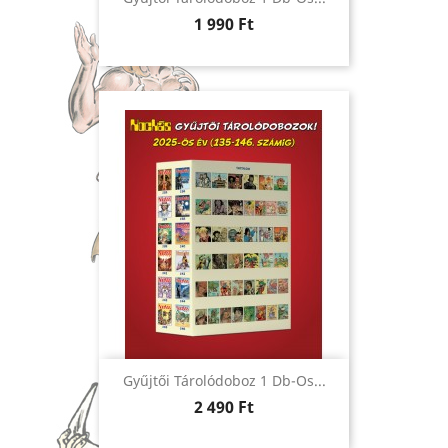
Ár
1 990 Ft
Gyűjtői Tárolódoboz 1 Db-Os...
Ár
2 490 Ft