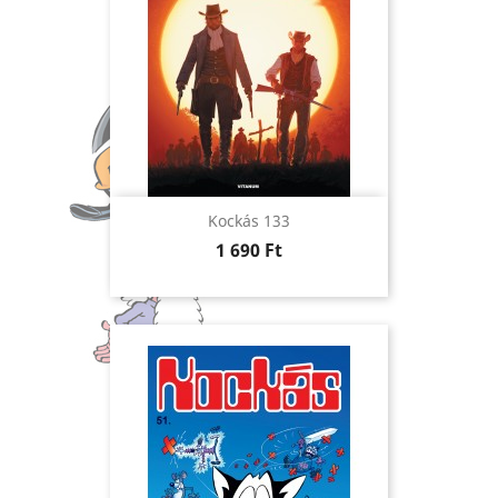
Kockás 133
Ár
1 690 Ft