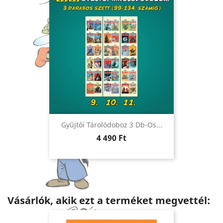
Gyűjtői Tárolódoboz 3 Db-Os...
Ár
4 490 Ft
Vásárlók, akik ezt a terméket megvettél: