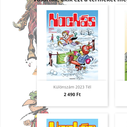
Előnézet

Különszám 2023 Tél
Ár
2 490 Ft