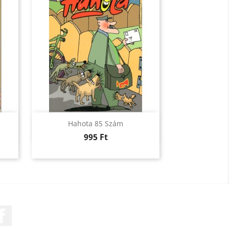
Előnézet

Hahota 85 Szám
Ár
995 Ft
Facebook