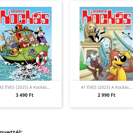
Előnézet
Előnézet


43 ÉVES (2025) A Kockás...
41 ÉVES (2023) A Kockás...
Ár
Ár
3 490 Ft
2 990 Ft
gvettél: