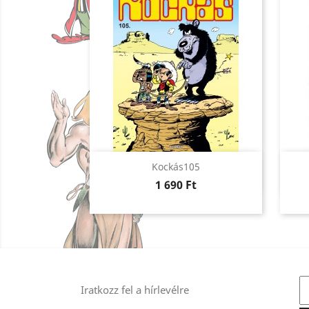
Előnézet

Kockás105
Ár
1 690 Ft
Iratkozz fel a hírlevélre