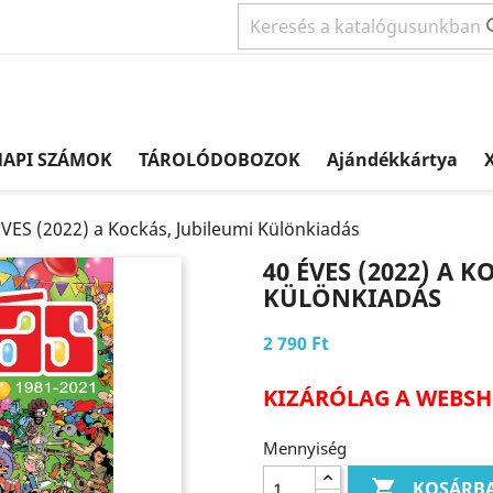
NAPI SZÁMOK
TÁROLÓDOBOZOK
Ajándékkártya
X
ÉVES (2022) a Kockás, Jubileumi Különkiadás
40 ÉVES (2022) A 
KÜLÖNKIADÁS
2 790 Ft
KIZÁRÓLAG A WEBS
Mennyiség

KOSÁRB