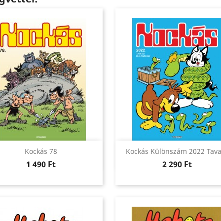
Előnézet
Előnézet


Kockás 78
Kockás Különszám 2022 Tav
Ár
Ár
1 490 Ft
2 290 Ft