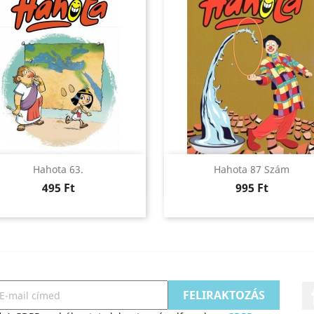
Előnézet
Előnézet


Hahota 63.
Hahota 87 Szám
Ár
Ár
495 Ft
995 Ft