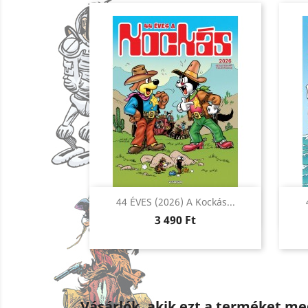
Előnézet

44 ÉVES (2026) A Kockás...
Ár
3 490 Ft
Vásárlók, akik ezt a terméket me