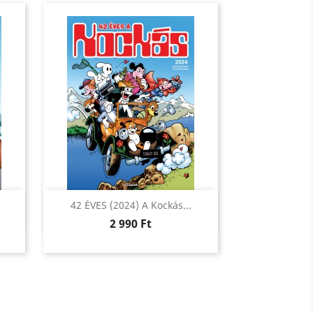
Előnézet

42 ÉVES (2024) A Kockás...
Ár
2 990 Ft