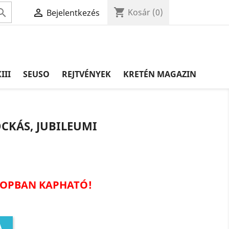
shopping_cart


Kosár
(0)
Bejelentkezés
III
SEUSO
REJTVÉNYEK
KRETÉN MAGAZIN
KOCKÁS, JUBILEUMI
HOPBAN KAPHATÓ!
A