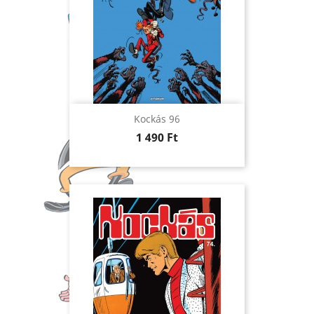
Kockás 96
Ár
1 490 Ft