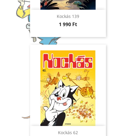
Kockás 139
Ár
1 990 Ft
Kockás 62