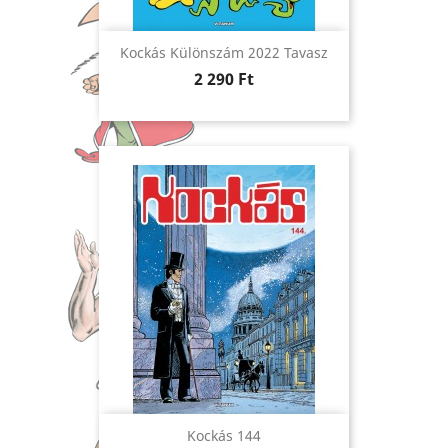
Kockás Különszám 2022 Tavasz
Ár
2 290 Ft
Kockás 144