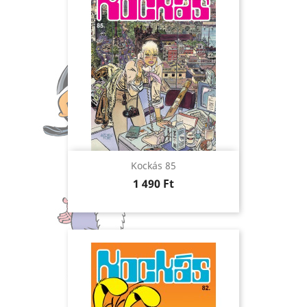
Kockás 85
Ár
1 490 Ft