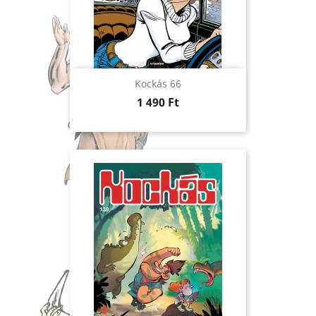
Kockás 66
Ár
1 490 Ft