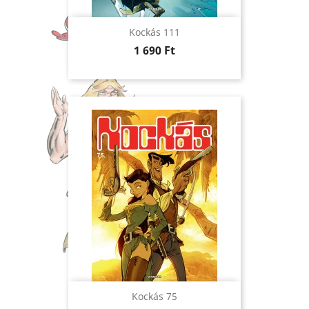
Kockás 111
Ár
1 690 Ft
Kockás 75