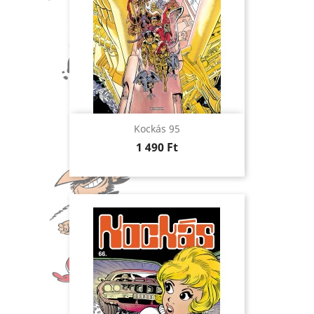
Kockás 95
Ár
1 490 Ft