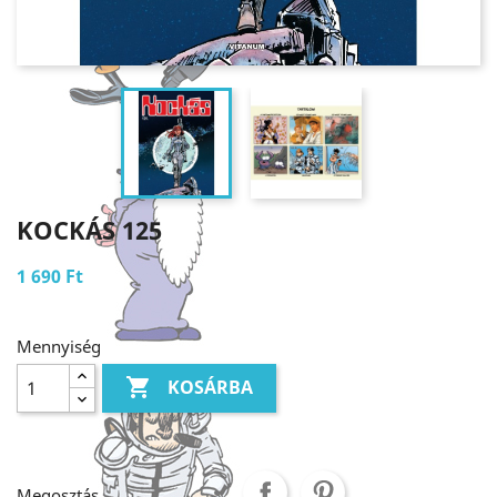
KOCKÁS 125
1 690 Ft
Mennyiség

KOSÁRBA
Megosztás