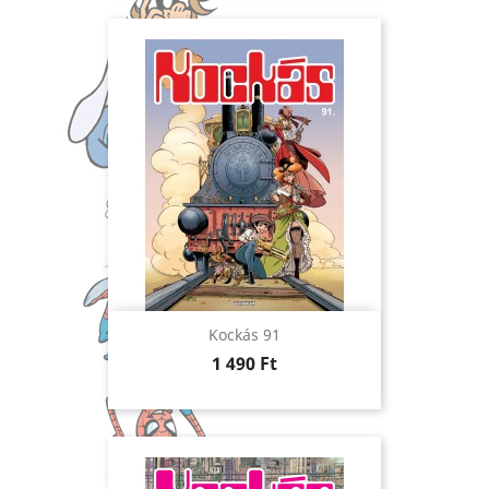
Kockás 91
Ár
1 490 Ft