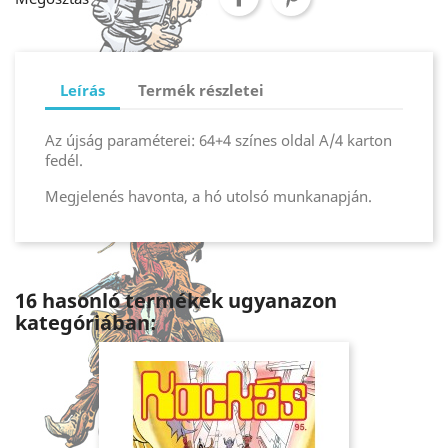
Leírás
Termék részletei
Az újság paraméterei: 64+4 színes oldal A/4 karton
fedél.
Megjelenés havonta, a hó utolsó munkanapján.
16 hasonló termékek ugyanazon
kategóriában: