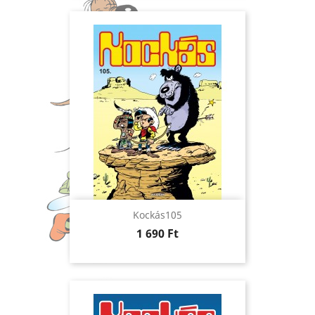
Kockás105
Ár
1 690 Ft