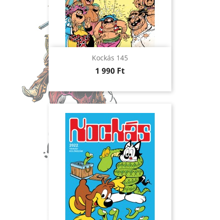
Kockás 145
Ár
1 990 Ft