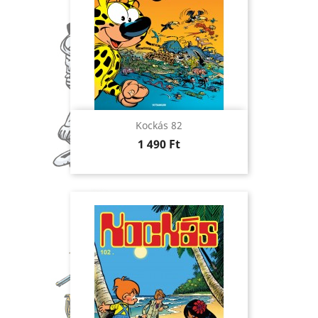
Kockás 82
Ár
1 490 Ft