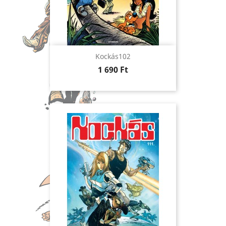
Kockás102
Ár
1 690 Ft