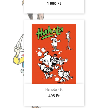
Ár
1 990 Ft
Hahota 49.
Ár
495 Ft