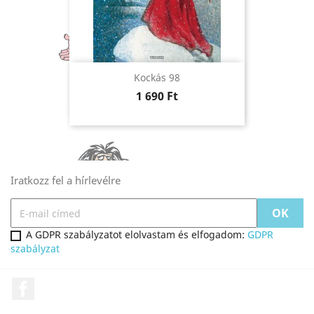
Kockás 98
Ár
1 690 Ft
Iratkozz fel a hírlevélre
A GDPR szabályzatot elolvastam és elfogadom:
GDPR
szabályzat
Facebook