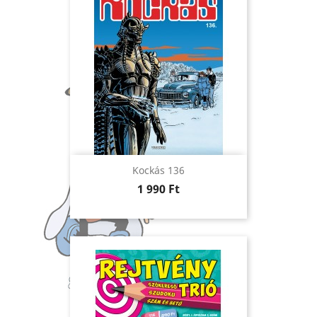
Kockás 136
Ár
1 990 Ft