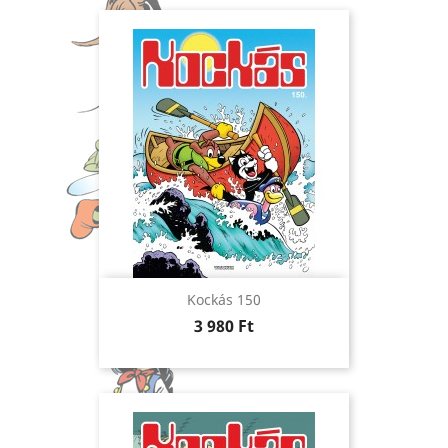
Kockás 150
Ár
3 980 Ft