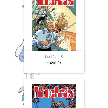
Kockás 115
Ár
1 690 Ft