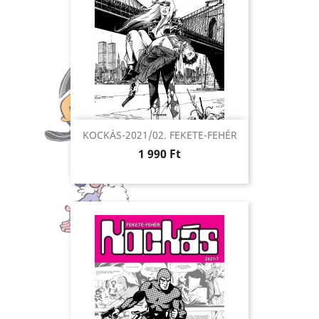
KOCKÁS-2021/02. FEKETE-FEHÉR
Ár
1 990 Ft