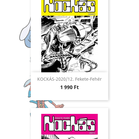
KOCKÁS-2020/12. Fekete-Fehér
Ár
1 990 Ft