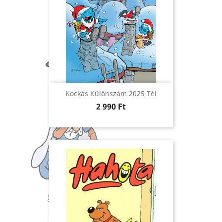
Kockás Különszám 2025 Tél
Ár
2 990 Ft