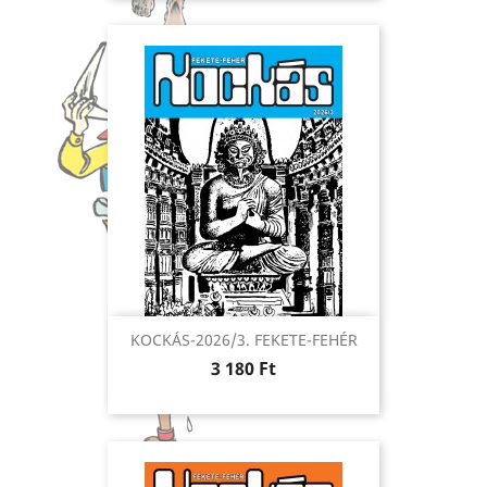
KOCKÁS-2026/3. FEKETE-FEHÉR
Ár
3 180 Ft