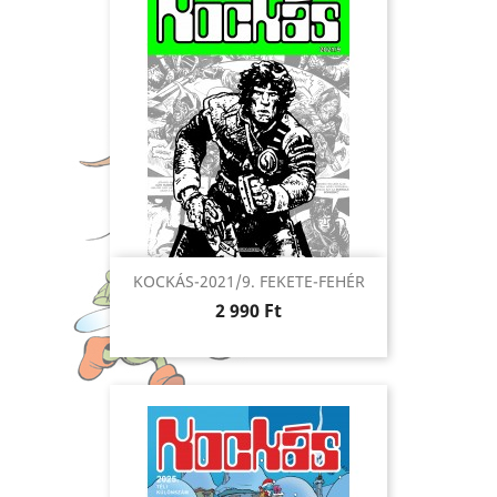
KOCKÁS-2021/9. FEKETE-FEHÉR
Ár
2 990 Ft