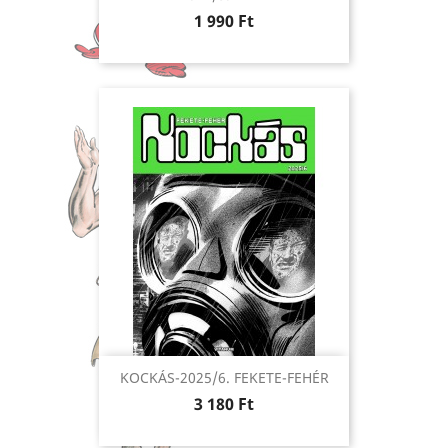
Ár
1 990 Ft
KOCKÁS-2025/6. FEKETE-FEHÉR
Ár
3 180 Ft