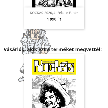
KOCKÁS-2020/4. Fekete-Fehér
Ár
1 990 Ft
Vásárlók, akik ezt a terméket megvettél: