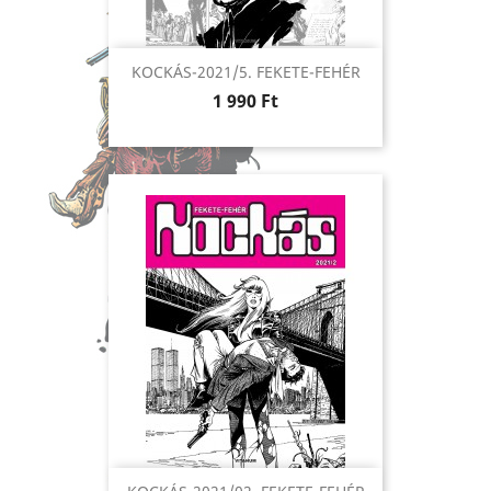
KOCKÁS-2021/5. FEKETE-FEHÉR
Ár
1 990 Ft