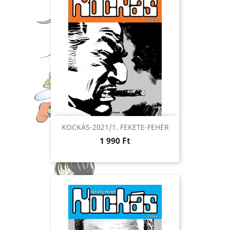
KOCKÁS-2021/1. FEKETE-FEHÉR
Ár
1 990 Ft