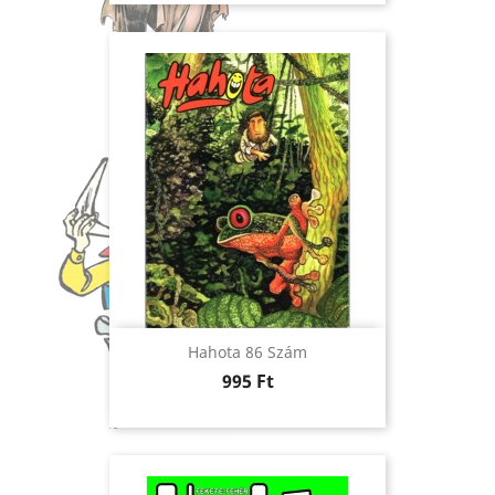
Hahota 86 Szám
Ár
995 Ft