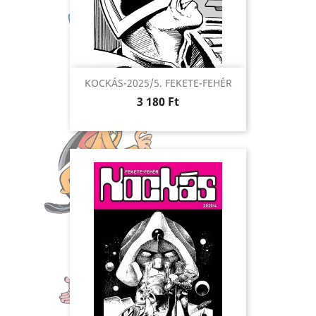
KOCKÁS-2025/5. FEKETE-FEHÉR
Ár
3 180 Ft