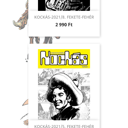
KOCKÁS-2021/8. FEKETE-FEHÉR
Ár
2 990 Ft
KOCKÁS-2021/5. FEKETE-FEHÉR