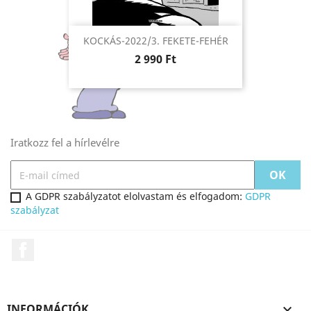
KOCKÁS-2022/3. FEKETE-FEHÉR
Ár
2 990 Ft
Iratkozz fel a hírlevélre
A GDPR szabályzatot elolvastam és elfogadom:
GDPR
szabályzat
Facebook
INFORMÁCIÓK
