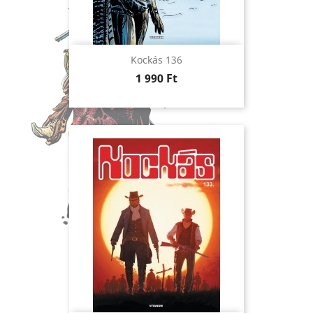
Kockás 136
Ár
1 990 Ft