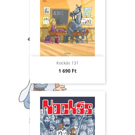
Kockás 131
Ár
1 690 Ft