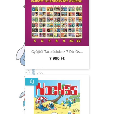
Gyűjtői Tárolódoboz 7 Db-Os...
Ár
7 990 Ft
ÚJ