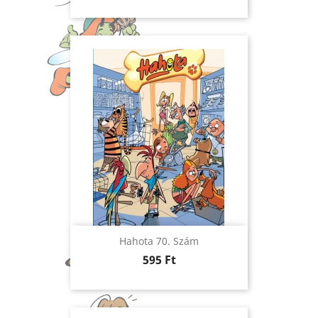
Hahota 70. Szám
Ár
595 Ft