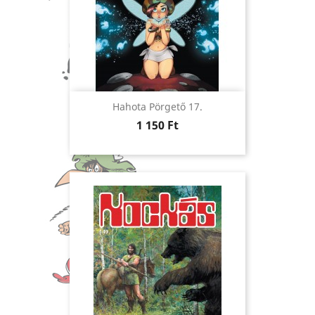
Hahota Pörgető 17.
Ár
1 150 Ft