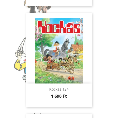
Kockás 124
Ár
1 690 Ft