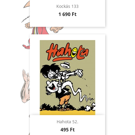
Kockás 133
Ár
1 690 Ft
Hahota 52.
Ár
495 Ft