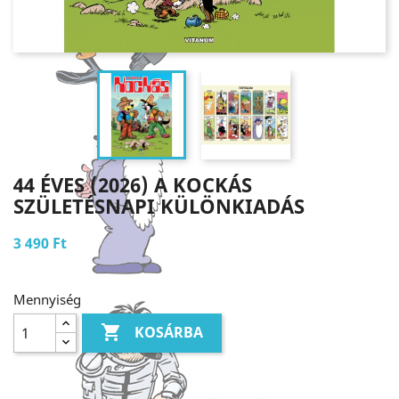
44 ÉVES (2026) A KOCKÁS
SZÜLETÉSNAPI KÜLÖNKIADÁS
3 490 Ft
Mennyiség

KOSÁRBA