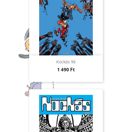
Kockás 96
Ár
1 490 Ft