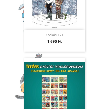
Kockás 121
Ár
1 690 Ft