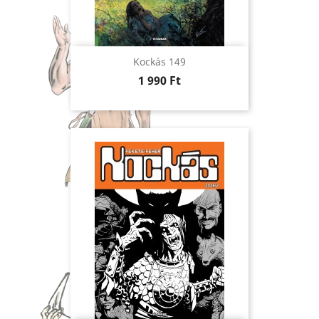
Kockás 149
Ár
1 990 Ft