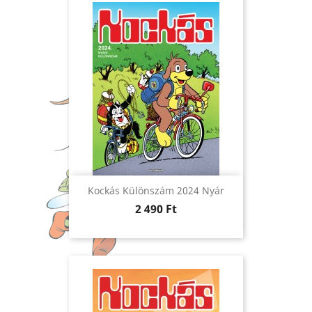
Kockás Különszám 2024 Nyár
Ár
2 490 Ft