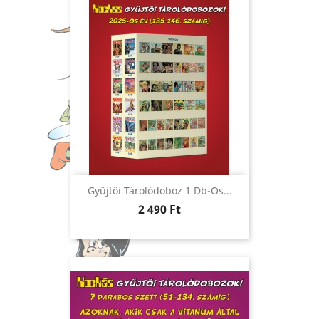
Gyűjtői Tárolódoboz 1 Db-Os...
Ár
2 490 Ft