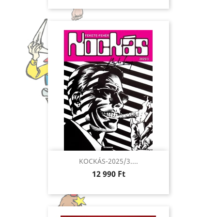
KOCKÁS-2025/3....
Ár
12 990 Ft