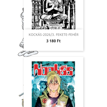
KOCKÁS-2026/3. FEKETE-FEHÉR
Ár
3 180 Ft