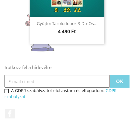
Gyűjtői Tárolódoboz 3 Db-Os...
Ár
4 490 Ft
Iratkozz fel a hírlevélre
A GDPR szabályzatot elolvastam és elfogadom:
GDPR
szabályzat
Facebook