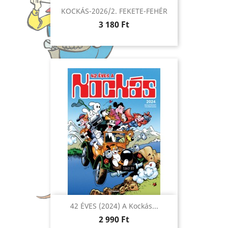
KOCKÁS-2026/2. FEKETE-FEHÉR
Ár
3 180 Ft
42 ÉVES (2024) A Kockás...
Ár
2 990 Ft