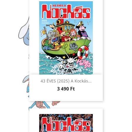
43 ÉVES (2025) A Kockás...
Ár
3 490 Ft