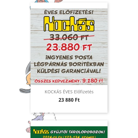
KOCKÁS ÉVES Előfizetés
Ár
23 880 Ft