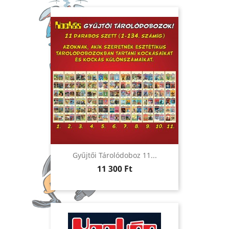
Gyűjtői Tárolódoboz 11...
Ár
11 300 Ft