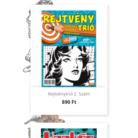
Rejtvénytrió 2. Szám
Ár
890 Ft