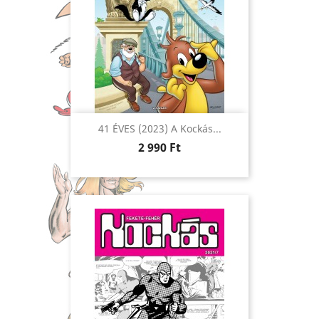
41 ÉVES (2023) A Kockás...
Ár
2 990 Ft