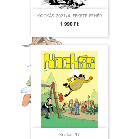
KOCKÁS-2021/4. FEKETE-FEHÉR
Ár
1 990 Ft
Kockás 97