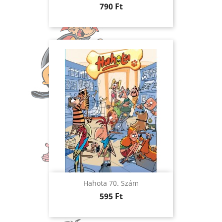
Ár
790 Ft
Hahota 70. Szám
Ár
595 Ft