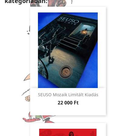
kategóriában:
SEUSO Mozaik Limitált Kiadás
Ár
22 000 Ft