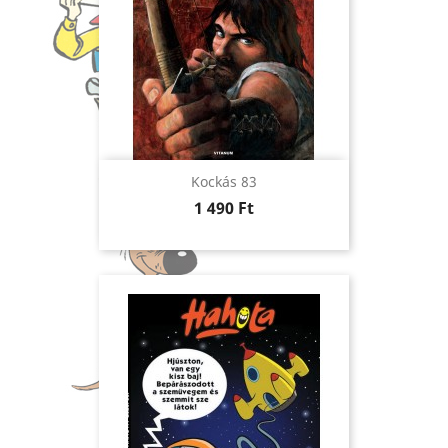
Kockás 83
Ár
1 490 Ft