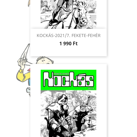
KOCKÁS-2021/7. FEKETE-FEHÉR
Ár
1 990 Ft