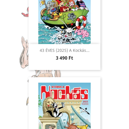
43 ÉVES (2025) A Kockás...
Ár
3 490 Ft