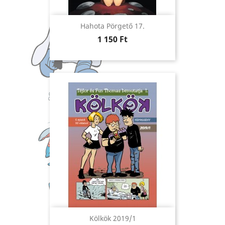
Hahota Pörgető 17.
Ár
1 150 Ft
Kölkök 2019/1