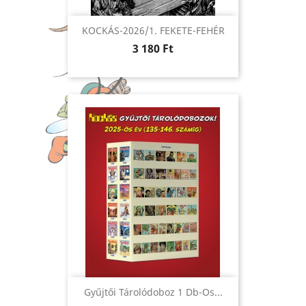
KOCKÁS-2026/1. FEKETE-FEHÉR
Ár
3 180 Ft
Gyűjtői Tárolódoboz 1 Db-Os...