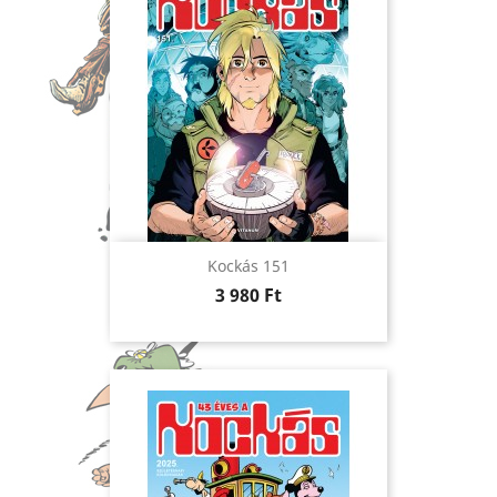
Kockás 151
Ár
3 980 Ft