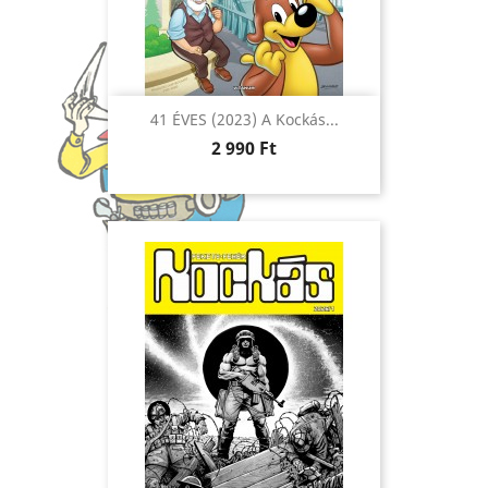
41 ÉVES (2023) A Kockás...
Ár
2 990 Ft