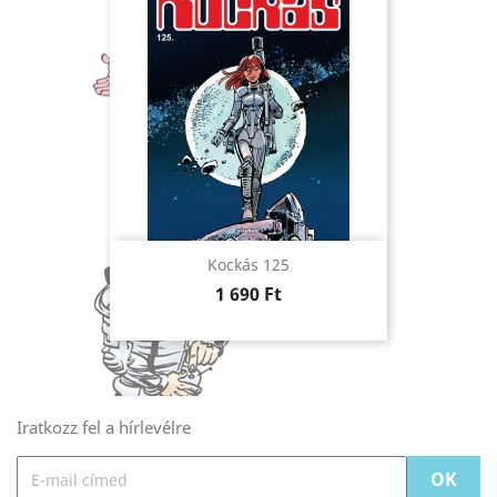
Kockás 125
Ár
1 690 Ft
Iratkozz fel a hírlevélre