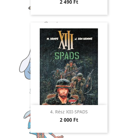
Ár
2 490 Ft
4. Rész XIII-SPADS
Ár
2 000 Ft