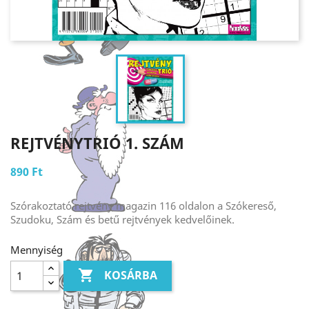
REJTVÉNYTRIÓ 1. SZÁM
890 Ft
Szórakoztató rejtvény magazin 116 oldalon a Szókereső,
Szudoku, Szám és betű rejtvények kedvelőinek.
Mennyiség

KOSÁRBA