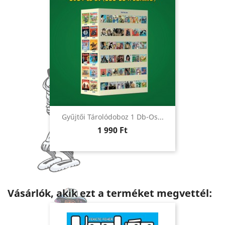
Gyűjtői Tárolódoboz 1 Db-Os...
Ár
1 990 Ft
Vásárlók, akik ezt a terméket megvettél: